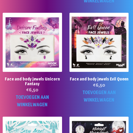
product
WINKELWAGEN
heeft
meerdere
variaties.
Deze
optie
kan
gekozen
worden
op
de
Face and body jewels Unicorn
Face and body jewels Evil Queen
productpagina
Fantasy
€
6,50
€
6,50
TOEVOEGEN AAN
TOEVOEGEN AAN
WINKELWAGEN
WINKELWAGEN