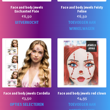
Face and body jewels
Face and body jewels Feisty
Enchanted Pixie
Feline
€
6,50
€
6,50
UITVERKOCHT
TOEVOEGEN AAN
WINKELWAGEN
Face and body jewels Cordelia
Face and body jewels red clown
€
3,50
€
4,95
Dit
OPTIES SELECTEREN
TOEVOEGEN AAN