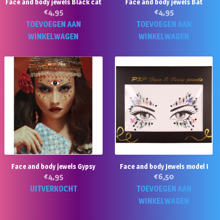
Face and body jewels Black cat
Face and body jewels Bat
€
4,95
€
4,95
TOEVOEGEN AAN
TOEVOEGEN AAN
WINKELWAGEN
WINKELWAGEN
Face and body jewels Gypsy
Face and body Jewels model I
€
4,95
€
6,50
UITVERKOCHT
TOEVOEGEN AAN
WINKELWAGEN