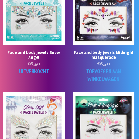
Face and body jewels Snow
Face and body jewels Midnight
Angel
masquerade
€
6,50
€
6,50
UITVERKOCHT
TOEVOEGEN AAN
WINKELWAGEN