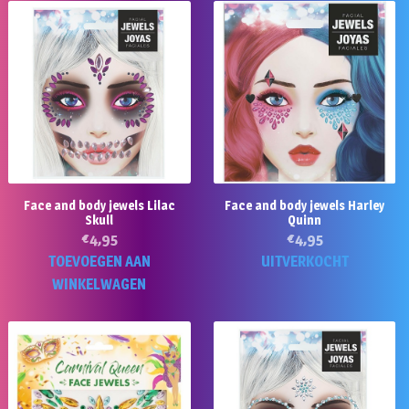
Face and body jewels Lilac
Face and body jewels Harley
Skull
Quinn
€
4,95
€
4,95
TOEVOEGEN AAN
UITVERKOCHT
WINKELWAGEN