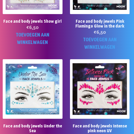
Face and body jewels Show girl
Face and body jewels Pink
Flamingo Glow in the dark
€
6,50
€
6,50
TOEVOEGEN AAN
TOEVOEGEN AAN
WINKELWAGEN
WINKELWAGEN
Face and body jewels Under the
Face and body jewels Intense
Sea
pink neon UV