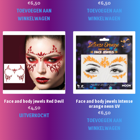
€
6,50
€
6,50
TOEVOEGEN AAN
TOEVOEGEN AAN
WINKELWAGEN
WINKELWAGEN
Face and body jewels Red Devil
Face and body jewels Intense
orange neon UV
€
4,50
€
6,50
UITVERKOCHT
TOEVOEGEN AAN
WINKELWAGEN