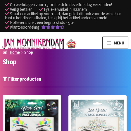
Op werkdagen voor 15:00 besteld dezelfde dag verzonden!
Veilig betalen
Fysieke winkel in Haarlem
Staat een artikel op voorraad, dan geldt dit ook voor de winkel en
kunt u het direct afhalen, tenzij bij het artikel anders vermeld
Hofleverancier: een begrip sinds 1901
Klantbeoordeling:
Ga
Ga
MENU
door
naar
Home
Shop
naar
de
Shop
SUBME
Verhuur kleding
navigatie
inhoud
UITVO
SUBME
Verhuur apparatuur
Filter producten
UITVO
Onze winkel
Klantenservice
Inloggen