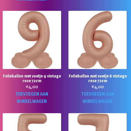
€4,00.
€1,00.
Folieballon met voetje 9 vintage
Folieballon met voetje 6 vintage
rose 72cm
rose 72cm
€
4,00
€
4,00
TOEVOEGEN AAN
TOEVOEGEN AAN
WINKELWAGEN
WINKELWAGEN