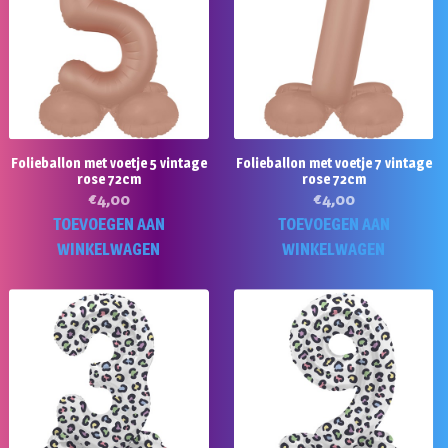
Folieballon met voetje 5 vintage
Folieballon met voetje 7 vintage
rose 72cm
rose 72cm
€
4,00
€
4,00
TOEVOEGEN AAN
TOEVOEGEN AAN
WINKELWAGEN
WINKELWAGEN