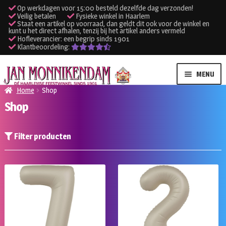
Op werkdagen voor 15:00 besteld dezelfde dag verzonden!
Veilig betalen
Fysieke winkel in Haarlem
Staat een artikel op voorraad, dan geldt dit ook voor de winkel en
kunt u het direct afhalen, tenzij bij het artikel anders vermeld
Hofleverancier: een begrip sinds 1901
Klantbeoordeling:
Ga
Ga
MENU
door
naar
Home
Shop
naar
de
Shop
SUBME
Verhuur kleding
navigatie
inhoud
UITVO
SUBME
Verhuur apparatuur
Filter producten
UITVO
Onze winkel
Klantenservice
Inloggen