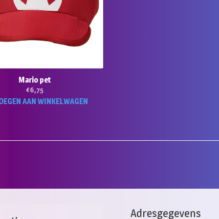
worden
op
de
productpagina
Mario pet
€
6,75
OEGEN AAN WINKELWAGEN
Adresgegevens