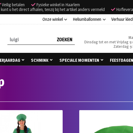
Veilig betalen
Fysieke winkel in Haarlem
unt u het direct afhalen, tenzij bij het artikel anders vermeld
Hoflevera
Onze winkel
Heliumballonnen
Verhuur kled
Ma
Zoeken
Dinsdag tot en met Vrijdag 9:
naar:
Zaterdag 9:
ERJAARDAG
SCHMINK
SPECIALE MOMENTEN
FEESTDAGE
p