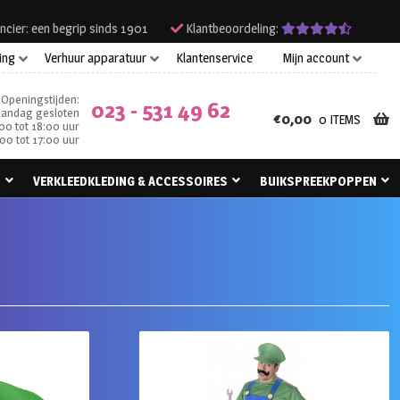
ncier: een begrip sinds 1901
Klantbeoordeling:
ing
Verhuur apparatuur
Klantenservice
Mijn account
Openingstijden:
023 - 531 49 62
andag gesloten
€
0,00
0 ITEMS
00 tot 18:00 uur
00 tot 17:00 uur
N
VERKLEEDKLEDING & ACCESSOIRES
BUIKSPREEKPOPPEN