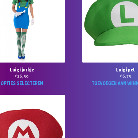
Luigi jurkje
Luigi pet
€
26,50
€
6,75
Dit
OPTIES SELECTEREN
TOEVOEGEN AAN WIN
product
heeft
meerdere
variaties.
Deze
optie
kan
gekozen