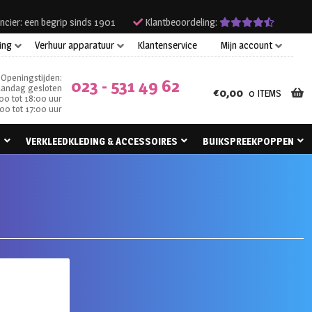
ncier: een begrip sinds 1901
Klantbeoordeling:
ing
Verhuur apparatuur
Klantenservice
Mijn account
Openingstijden:
023 - 531 49 62
andag gesloten
€
0,00
0 ITEMS
00 tot 18:00 uur
00 tot 17:00 uur
N
VERKLEEDKLEDING & ACCESSOIRES
BUIKSPREEKPOPPEN