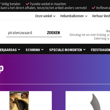
Veilig betalen
Fysieke winkel in Haarlem
unt u het direct afhalen, tenzij bij het artikel anders vermeld
Hoflevera
Onze winkel
Heliumballonnen
Verhuur kled
Ma
Zoeken
Dinsdag tot en met Vrijdag 9:
naar:
Zaterdag 9:
ERJAARDAG
SCHMINK
SPECIALE MOMENTEN
FEESTDAGE
p