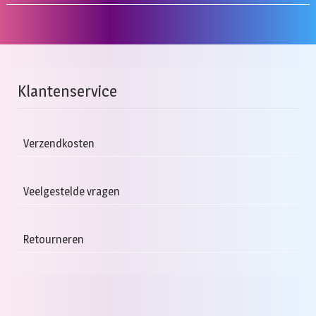
he
m
va
D
op
Klantenservice
k
g
w
o
Verzendkosten
d
pr
Veelgestelde vragen
Retourneren