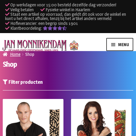
Op werkdagen voor 15:00 besteld dezelfde dag verzonden!
Veilig betalen
Fysieke winkel in Haarlem
Staat een artikel op voorraad, dan geldt dit ook voor de winkel en
kunt u het direct afhalen, tenzij bij het artikel anders vermeld
Hofleverancier: een begrip sinds 1901
Klantbeoordeling:
Ga
Ga
MENU
door
naar
Home
Shop
naar
de
Shop
SUBME
Verhuur kleding
navigatie
inhoud
UITVO
SUBME
Verhuur apparatuur
Filter producten
UITVO
Onze winkel
Klantenservice
Inloggen