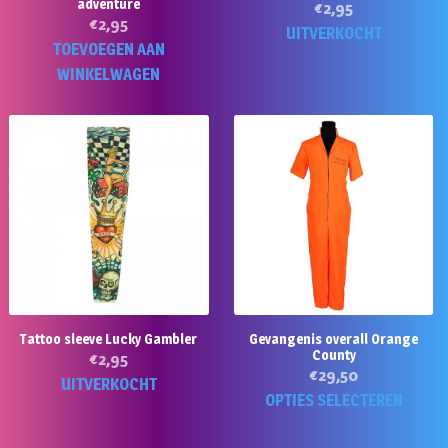
adventure
€
2,95
€
2,95
UITVERKOCHT
TOEVOEGEN AAN
WINKELWAGEN
Tattoo sleeve Lucky Gambler
Gevangenis overall Orange
County
€
2,95
€
29,50
UITVERKOCHT
Di
OPTIES SELECTEREN
p