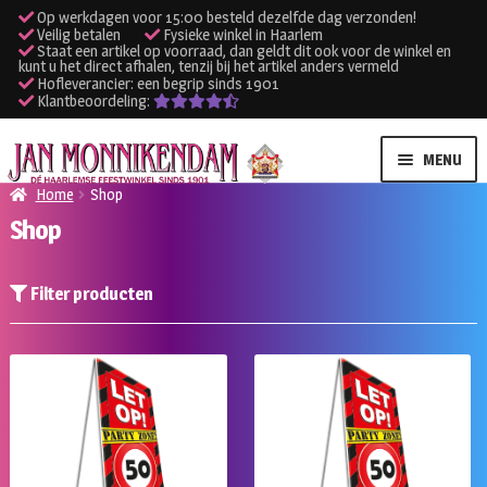
Op werkdagen voor 15:00 besteld dezelfde dag verzonden!
Veilig betalen
Fysieke winkel in Haarlem
Staat een artikel op voorraad, dan geldt dit ook voor de winkel en
kunt u het direct afhalen, tenzij bij het artikel anders vermeld
Hofleverancier: een begrip sinds 1901
Klantbeoordeling:
Ga
Ga
MENU
door
naar
Home
Shop
naar
de
Shop
SUBME
Verhuur kleding
navigatie
inhoud
UITVO
SUBME
Verhuur apparatuur
Filter producten
UITVO
Onze winkel
Klantenservice
Inloggen