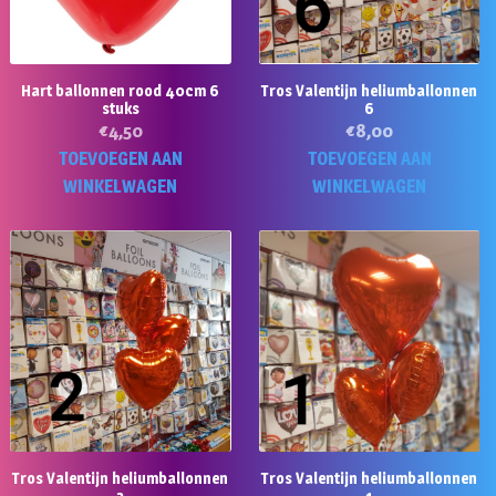
Hart ballonnen rood 40cm 6
Tros Valentijn heliumballonnen
stuks
6
€
4,50
€
8,00
TOEVOEGEN AAN
TOEVOEGEN AAN
WINKELWAGEN
WINKELWAGEN
Tros Valentijn heliumballonnen
Tros Valentijn heliumballonnen
2
1