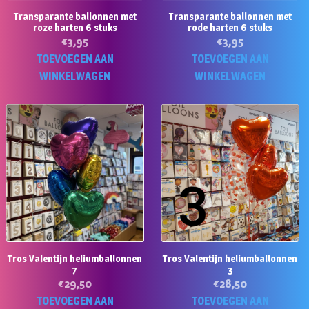
Transparante ballonnen met
Transparante ballonnen met
roze harten 6 stuks
rode harten 6 stuks
€
3,95
€
3,95
TOEVOEGEN AAN
TOEVOEGEN AAN
WINKELWAGEN
WINKELWAGEN
Tros Valentijn heliumballonnen
Tros Valentijn heliumballonnen
7
3
€
29,50
€
28,50
TOEVOEGEN AAN
TOEVOEGEN AAN