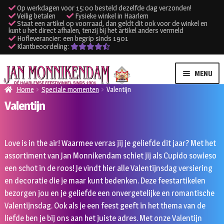
Op werkdagen voor 15:00 besteld dezelfde dag verzonden!
Veilig betalen
Fysieke winkel in Haarlem
Staat een artikel op voorraad, dan geldt dit ook voor de winkel en
kunt u het direct afhalen, tenzij bij het artikel anders vermeld
Hofleverancier: een begrip sinds 1901
Klantbeoordeling:
Ga
Ga
MENU
door
naar
Home
Speciale momenten
Valentijn
naar
de
Valentijn
SUBME
Verhuur kleding
navigatie
inhoud
UITVO
SUBME
Verhuur apparatuur
Love is in the air! Waarmee verras jij je geliefde dit jaar? Met het
UITVO
assortiment van Jan Monnikendam schiet jij als Cupido sowieso
Onze winkel
een schot in de roos! Je vindt hier alle Valentijnsdag versiering
en decoratie die je maar kunt bedenken. Deze feestartikelen
Klantenservice
bezorgen jou en je geliefde een onvergetelijke en romantische
Valentijnsdag. Ook als je een feest geeft in het thema van de
Inloggen
liefde ben je bij ons aan het juiste adres. Met onze Valentijn