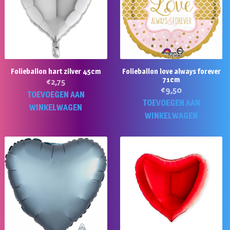
Folieballon hart zilver 45cm
Folieballon love always forever
71cm
€
2,75
€
9,50
TOEVOEGEN AAN
TOEVOEGEN AAN
WINKELWAGEN
WINKELWAGEN