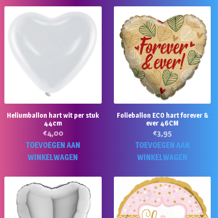
Heliumballon hart wit per stuk
Folieballon ECO hart forever &
44cm
ever 46CM
€
4,00
€
3,95
TOEVOEGEN AAN
TOEVOEGEN AAN
WINKELWAGEN
WINKELWAGEN