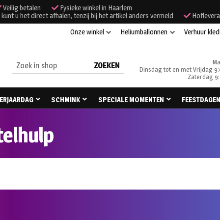
Veilig betalen
Fysieke winkel in Haarlem
unt u het direct afhalen, tenzij bij het artikel anders vermeld
Hoflevera
Onze winkel
Heliumballonnen
Verhuur kled
Ma
Zoeken
Dinsdag tot en met Vrijdag 9:
naar:
Zaterdag 9:
ERJAARDAG
SCHMINK
SPECIALE MOMENTEN
FEESTDAGE
telhulp