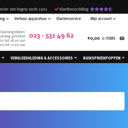
ncier: een begrip sinds 1901
Klantbeoordeling:
ing
Verhuur apparatuur
Klantenservice
Mijn account
Openingstijden:
023 - 531 49 62
andag gesloten
€
0,00
0 ITEMS
00 tot 18:00 uur
00 tot 17:00 uur
N
VERKLEEDKLEDING & ACCESSOIRES
BUIKSPREEKPOPPEN