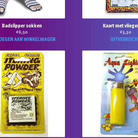
Badslipper sokken
Kaart met vliege
€
6,50
€
3,30
OEGEN AAN WINKELWAGEN
UITVERKOCH