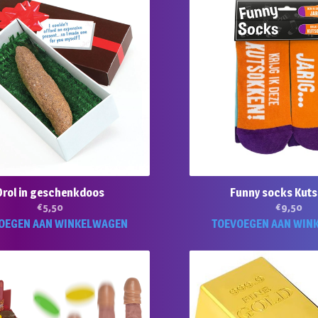
Drol in geschenkdoos
Funny socks Kut
€
5,50
€
9,50
OEGEN AAN WINKELWAGEN
TOEVOEGEN AAN WIN