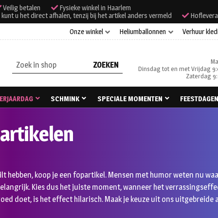
Veilig betalen
Fysieke winkel in Haarlem
unt u het direct afhalen, tenzij bij het artikel anders vermeld
Hoflevera
Onze winkel
Heliumballonnen
Verhuur kled
Ma
Zoeken
Dinsdag tot en met Vrijdag 9:
naar:
Zaterdag 9:
ERJAARDAG
SCHMINK
SPECIALE MOMENTEN
FEESTDAGE
artikelen
 wilt hebben, koop je een fopartikel. Mensen met humor weten nu waar
belangrijk. Kies dus het juiste moment, wanneer het verrassingseffe
 goed doet, is het effect hilarisch. Maak je keuze uit ons uitgebreide