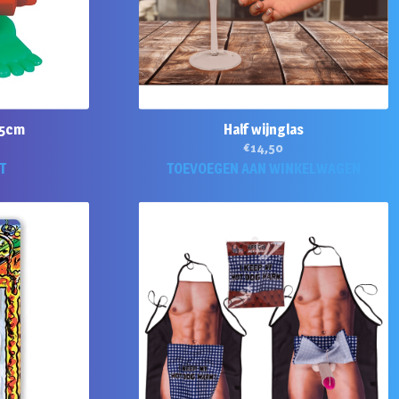
 5cm
Half wijnglas
€
14,50
T
TOEVOEGEN AAN WINKELWAGEN