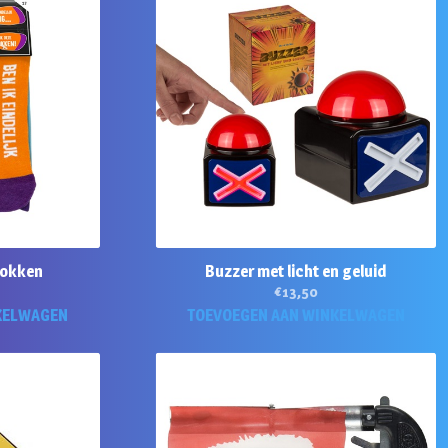
sokken
Buzzer met licht en geluid
€
13,50
KELWAGEN
TOEVOEGEN AAN WINKELWAGEN