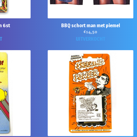
n 6st
BBQ schort man met piemel
€
14,50
T
UITVERKOCHT