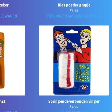
teker
Nies poeder grapje
€
1,75
KELWAGEN
TOEVOEGEN AAN WINKELWAGEN
3st
Springende verbonden vinger
€
2,50