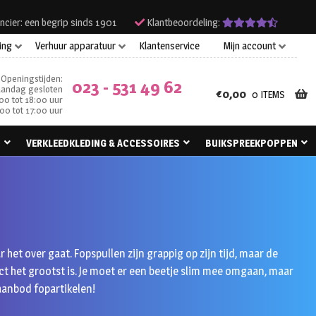
ncier: een begrip sinds 1901
Klantbeoordeling:
ing
Verhuur apparatuur
Klantenservice
Mijn account
Openingstijden:
023 - 531 49 62
andag gesloten
€
0,00
0 ITEMS
00 tot 18:00 uur
00 tot 17:00 uur
N
VERKLEEDKLEDING & ACCESSOIRES
BUIKSPREEKPOPPEN
 het over gaat. Fopspullen zijn grappig op zijn tijd, maar de
ct het grootst is. Je moet er een beetje slim mee omgaan, maar
 aanbod fopartikelen!