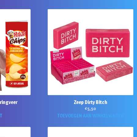
ringveer
Zeep Dirty Bitch
€
5,50
T
TOEVOEGEN AAN WINKELWAGEN