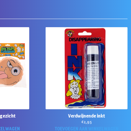
gezicht
Verdwijnende inkt
€
2,95
KELWAGEN
TOEVOEGEN AAN WINKELWAGEN