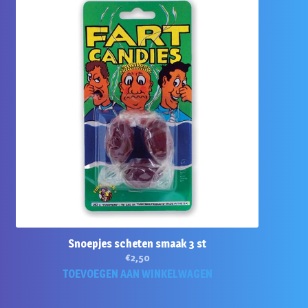
Snoepjes scheten smaak 3 st
€
2,50
TOEVOEGEN AAN WINKELWAGEN