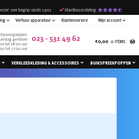
ncier: een begrip sinds 1901
Klantbeoordeling:
ing
Verhuur apparatuur
Klantenservice
Mijn account
Openingstijden:
023 - 531 49 62
andag gesloten
€
0,00
0 ITEMS
00 tot 18:00 uur
00 tot 17:00 uur
N
VERKLEEDKLEDING & ACCESSOIRES
BUIKSPREEKPOPPEN