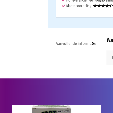
Hofleverancier: een begrip sin
Klantbeoordeling:
Aa
Aanvullende informatie