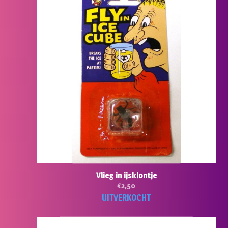
Vlieg in ijsklontje
€
2,50
UITVERKOCHT