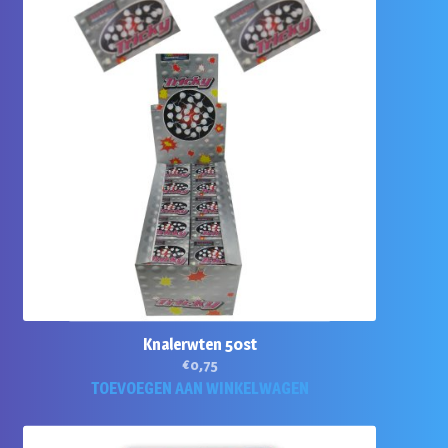
Knalerwten 50st
€
0,75
TOEVOEGEN AAN WINKELWAGEN