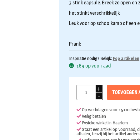
3 stink capsule. Breek ze open en 
het stinkt verschrikkelijk
Leuk voor op schoolkamp of een 
Prank
Inspiratie nodig? Bekijk:
Fop artikelen
169 op voorraad
Stinkbommen
TOEVOEGEN 
3st
aantal
Op werkdagen voor 15:00 beste
Veilig betalen
Fysieke winkel in Haarlem
Staat een artikel op voorraad, d
afhalen, tenzij bij het artikel ander