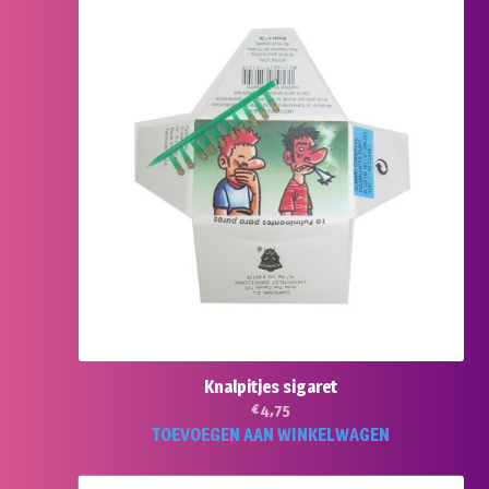
Knalpitjes sigaret
€
4,75
TOEVOEGEN AAN WINKELWAGEN