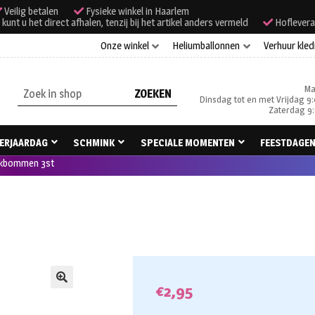
Veilig betalen
Fysieke winkel in Haarlem
unt u het direct afhalen, tenzij bij het artikel anders vermeld
Hoflevera
Onze winkel
Heliumballonnen
Verhuur kled
Ma
Zoeken
Dinsdag tot en met Vrijdag 9:
naar:
Zaterdag 9:
ERJAARDAG
SCHMINK
SPECIALE MOMENTEN
FEESTDAGE
nkbommen 3st
€
2,95
🔍