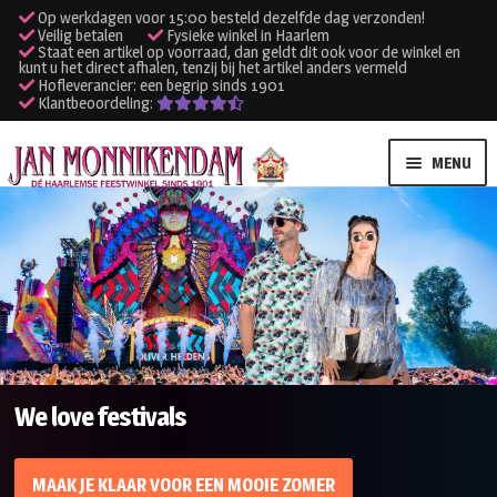
Op werkdagen voor 15:00 besteld dezelfde dag verzonden!
Veilig betalen
Fysieke winkel in Haarlem
Staat een artikel op voorraad, dan geldt dit ook voor de winkel en
kunt u het direct afhalen, tenzij bij het artikel anders vermeld
Hofleverancier: een begrip sinds 1901
Klantbeoordeling:
Ga
Ga
MENU
door
naar
naar
de
SUBME
Verhuur kleding
navigatie
inhoud
UITVO
SUBME
Verhuur apparatuur
UITVO
Onze winkel
We love festivals
Klantenservice
Inloggen
MAAK JE KLAAR VOOR EEN MOOIE ZOMER