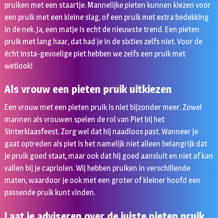
pruiken met een staartje. Mannelijke pieten kunnen kiezen voor
een pruik met een kleine slag, of een pruik met extra bedekking
in de nek. Ja, een matje is echt de nieuwste trend. Een pieten
pruik met lang haar, dat had je in de sixties zelfs niet. Voor de
écht insta-gevoelige piet hebben we zelfs een pruik met
wetlook!
Als vrouw een pieten pruik uitkiezen
Een vrouw met een pieten pruik is niet bijzonder meer. Zowel
mannen als vrouwen spelen de rol van Piet bij het
Sinterklaasfeest. Zorg wel dat hij naadloos past. Wanneer je
gaat optreden als piet is het namelijk niet alleen belangrijk dat
je pruik goed staat, maar ook dat hij goed aansluit en niet af kan
vallen bij je capriolen. Wij hebben pruiken in verschillende
maten, waardoor je ook met een groter of kleiner hoofd een
passende pruik kunt vinden.
Laat je adviseren over de juiste pieten pruik