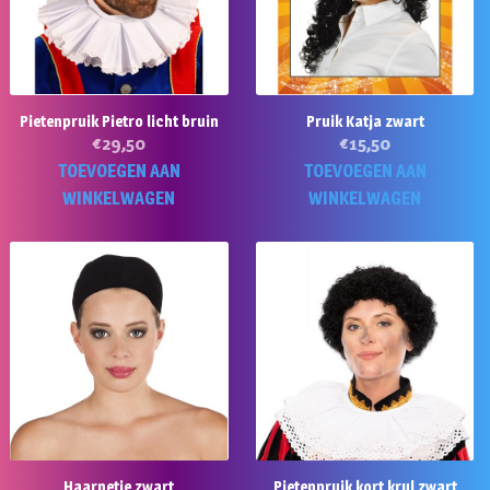
Pietenpruik Pietro licht bruin
Pruik Katja zwart
€
29,50
€
15,50
TOEVOEGEN AAN
TOEVOEGEN AAN
WINKELWAGEN
WINKELWAGEN
Haarnetje zwart
Pietenpruik kort krul zwart