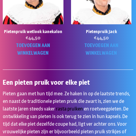
Pietenpruik wetlook kanekalon
Pietenpruik Jack
€
44,50
€
44,50
TOEVOEGEN AAN
TOEVOEGEN AAN
WINKELWAGEN
WINKELWAGEN
Een pieten pruik voor elke piet
Pieten gaan met hun tijd mee. Ze haken in op de laatste trends,
en naast de traditionele pieten pruik die zwart is, zien we de
laatste jaren steeds vaker
rasta pruiken
en roetveegpieten. De
ontwikkeling van pieten is ook terug te zien in hun kapsels. De
tijd dat elke piet dezelfde coupe had, ligt ver achter ons. Voor
vrouwelijke pieten zijn er bijvoorbeeld pieten pruik strikjes of