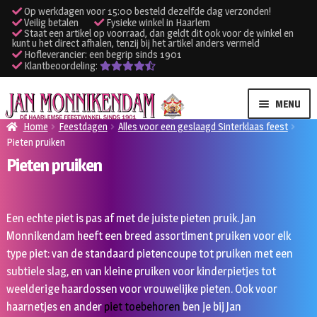
Op werkdagen voor 15:00 besteld dezelfde dag verzonden!
Veilig betalen
Fysieke winkel in Haarlem
Staat een artikel op voorraad, dan geldt dit ook voor de winkel en
kunt u het direct afhalen, tenzij bij het artikel anders vermeld
Hofleverancier: een begrip sinds 1901
Klantbeoordeling:
Ga
Ga
MENU
door
naar
Home
Feestdagen
Alles voor een geslaagd Sinterklaas feest
naar
de
Pieten pruiken
SUBME
Verhuur kleding
navigatie
inhoud
Pieten pruiken
UITVO
SUBME
Verhuur apparatuur
UITVO
Een echte piet is pas af met de juiste pieten pruik. Jan
Onze winkel
Monnikendam heeft een breed assortiment pruiken voor elk
type piet: van de standaard pietencoupe tot pruiken met een
Klantenservice
subtiele slag, en van kleine pruiken voor kinderpietjes tot
weelderige haardossen voor vrouwelijke pieten. Ook voor
Inloggen
haarnetjes en ander
piet toebehoren
ben je bij Jan