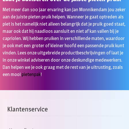
Met meer dan 100 jaar ervaring kan Jan Monnikendam jou zeker
aan de juiste pieten pruik helpen. Wanneer je gaat optreden als
piet is het namelijk niet alleen belangrijk dat je pruik goed staat,
maar ook dat hij naadloos aansluit en niet af kan vallen bij je
capriolen. Wij hebben pruiken in verschillende maten, waardoor
je ook met een groter of kleiner hoofd een passende pruik kunt
vinden. Lees onze uitgebreide productbeschrijvingen of laat je
in onze winkel adviseren door onze deskundige medewerkers.
Dan helpen we je ook graag met de rest van je uitrusting, zoals
een mooi
pietenpak
!
Klantenservice