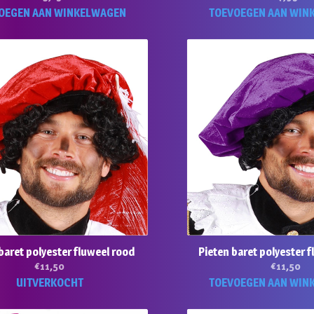
OEGEN AAN WINKELWAGEN
TOEVOEGEN AAN WIN
baret polyester fluweel rood
Pieten baret polyester 
€
11,50
€
11,50
UITVERKOCHT
TOEVOEGEN AAN WIN