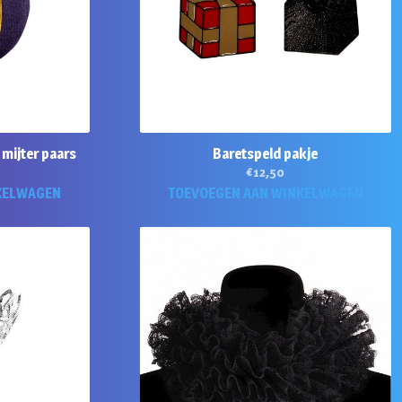
 mijter paars
Baretspeld pakje
€
12,50
KELWAGEN
TOEVOEGEN AAN WINKELWAGEN