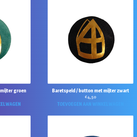
 mijter groen
Baretspeld / button met mijter zwart
€
4,50
KELWAGEN
TOEVOEGEN AAN WINKELWAGEN