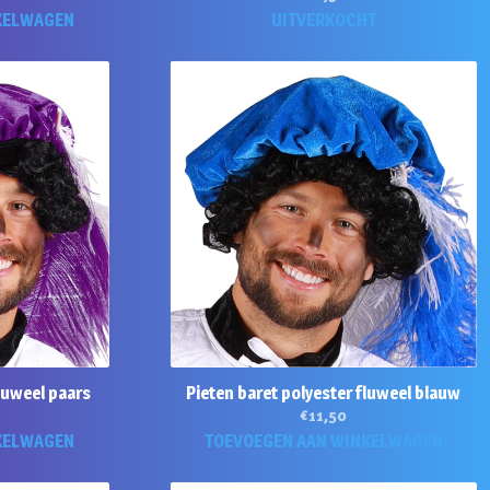
KELWAGEN
UITVERKOCHT
fluweel paars
Pieten baret polyester fluweel blauw
€
11,50
KELWAGEN
TOEVOEGEN AAN WINKELWAGEN