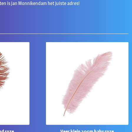
ten is Jan Monnikendam het juiste adres!
ud roze
Veer klein 30cm baby roze