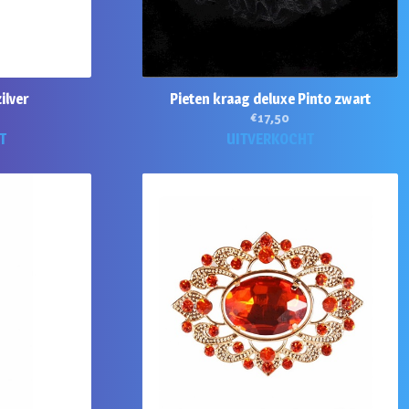
ilver
Pieten kraag deluxe Pinto zwart
€
17,50
T
UITVERKOCHT