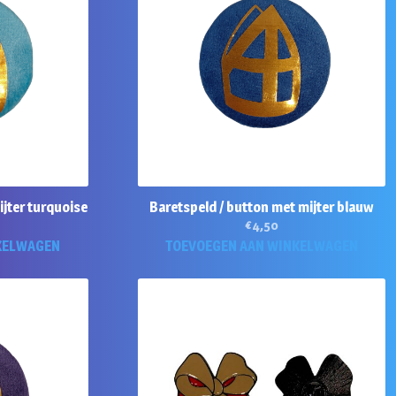
ijter turquoise
Baretspeld / button met mijter blauw
€
4,50
KELWAGEN
TOEVOEGEN AAN WINKELWAGEN