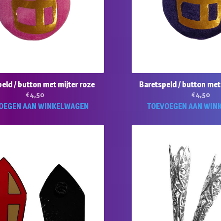
eld / button met mijter roze
Baretspeld / button met
€
4,50
€
4,50
OEGEN AAN WINKELWAGEN
TOEVOEGEN AAN WIN