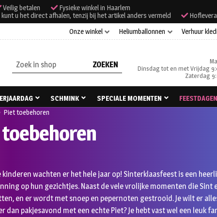
Veilig betalen
Fysieke winkel in Haarlem
unt u het direct afhalen, tenzij bij het artikel anders vermeld
Hoflevera
Onze winkel
Heliumballonnen
Verhuur kled
Ma
Zoeken
Dinsdag tot en met Vrijdag 9:
naar:
Zaterdag 9:
ERJAARDAG
SCHMINK
SPECIALE MOMENTEN
FEESTDAGE
Piet toebehoren
t toebehoren
 kinderen wachten er het hele jaar op! Sinterklaasfeest is een heerli
nning op hun gezichtjes. Naast de vele vrolijke momenten die Sint
ten, en er wordt met snoep en pepernoten gestrooid. Je wilt er alle
 dan pakjesavond met een echte Piet? Je hebt vast wel een leuk fami