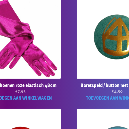
hoenen roze elastisch 48cm
Baretspeld / button met
€
7,95
€
4,50
OEGEN AAN WINKELWAGEN
TOEVOEGEN AAN WIN