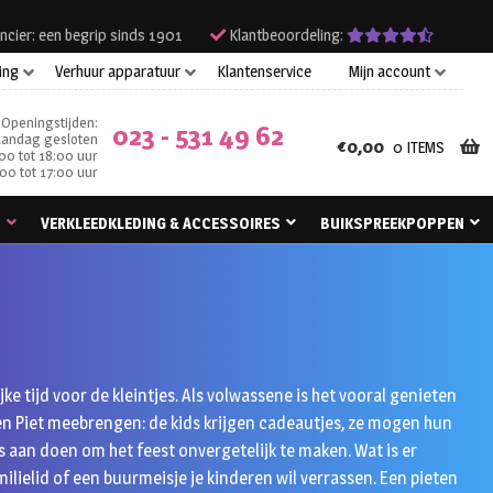
ncier: een begrip sinds 1901
Klantbeoordeling:
ing
Verhuur apparatuur
Klantenservice
Mijn account
Openingstijden:
023 - 531 49 62
andag gesloten
€
0,00
0 ITEMS
00 tot 18:00 uur
00 tot 17:00 uur
N
VERKLEEDKLEDING & ACCESSOIRES
BUIKSPREEKPOPPEN
jke tijd voor de kleintjes. Als volwassene is het vooral genieten
 en Piet meebrengen: de kids krijgen cadeautjes, ze mogen hun
s aan doen om het feest onvergetelijk te maken. Wat is er
lielid of een buurmeisje je kinderen wil verrassen. Een pieten