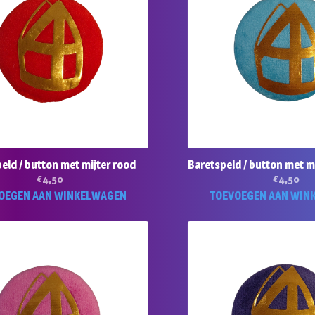
eld / button met mijter rood
Baretspeld / button met m
€
4,50
€
4,50
OEGEN AAN WINKELWAGEN
TOEVOEGEN AAN WIN