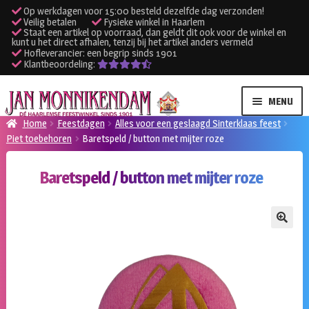
Op werkdagen voor 15:00 besteld dezelfde dag verzonden!
Veilig betalen
Fysieke winkel in Haarlem
Staat een artikel op voorraad, dan geldt dit ook voor de winkel en
kunt u het direct afhalen, tenzij bij het artikel anders vermeld
Hofleverancier: een begrip sinds 1901
Klantbeoordeling:
Ga
Ga
MENU
door
naar
Home
Feestdagen
Alles voor een geslaagd Sinterklaas feest
naar
de
Piet toebehoren
Baretspeld / button met mijter roze
SUBME
Verhuur kleding
navigatie
inhoud
UITVO
Baretspeld / button met mijter roze
SUBME
Verhuur apparatuur
UITVO
Onze winkel
🔍
Klantenservice
Inloggen