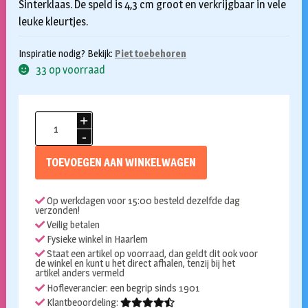
Sinterklaas. De speld is 4,3 cm groot en verkrijgbaar in vele
leuke kleurtjes.
Inspiratie nodig? Bekijk:
Piet toebehoren
33 op voorraad
Baretspeld
/
button
TOEVOEGEN AAN WINKELWAGEN
met
mijter
Op werkdagen voor 15:00 besteld dezelfde dag
roze
verzonden!
aantal
Veilig betalen
Fysieke winkel in Haarlem
Staat een artikel op voorraad, dan geldt dit ook voor
de winkel en kunt u het direct afhalen, tenzij bij het
artikel anders vermeld
Hofleverancier: een begrip sinds 1901
Klantbeoordeling: