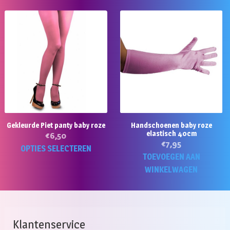
Gekleurde Piet panty baby roze
Handschoenen baby roze
elastisch 40cm
€
6,50
€
7,95
Dit
OPTIES SELECTEREN
TOEVOEGEN AAN
product
WINKELWAGEN
heeft
meerdere
variaties.
Deze
Klantenservice
optie