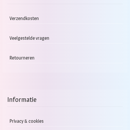
kan
gekozen
Verzendkosten
worden
op
de
Veelgestelde vragen
productpagina
Retourneren
Informatie
Privacy & cookies