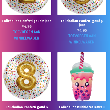
Folieballon Confetti goud 2 jaar
Folieballon Confetti goud 3
jaar
€
4,95
€
4,95
TOEVOEGEN AAN
TOEVOEGEN AAN
WINKELWAGEN
WINKELWAGEN
Folieballon Confetti goud 8
Folieballon Bubble tea Kawaii