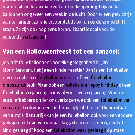
materiaal en de speciale zelfsluitende opening, blijven de
ballonnen ongeveer een week in de lucht! Door er een gewichtje
aan te hangen, zorg je ervoor dat de ballon op de grond blijft
staan. Ze zijn ook nog eens herbruikbaar! Ideaal voor de
volgende
verjaardag
!
Van een Halloweenfeest tot een aanzoek
Je vindt folie ballonnen voor elke gelegenheid bij Jan
Monnikendam. Heb je een kinderfeestje? Dan is een folieballon
dieren zoals een
folieballon unicorn
of een
folieballon
dinosaurus
leuk! Maar ook een
folieballon happy birthday
of een
folieballon verjaardag is ideaal voor een verjaardag. Voor de
autoliefhebbers onder ons verkopen we ook een
folieballon van
een auto
. Leuk voor een kinderpartijtje dat in het thema staat
van auto’s! Natuurlijk kun je een folieballon ook voor een andere
gelegenheid dan een verjaardag gebruiken. Is je zus, neef of
kind geslaagd? Koop een
folieballon waar geslaagd
op staat.