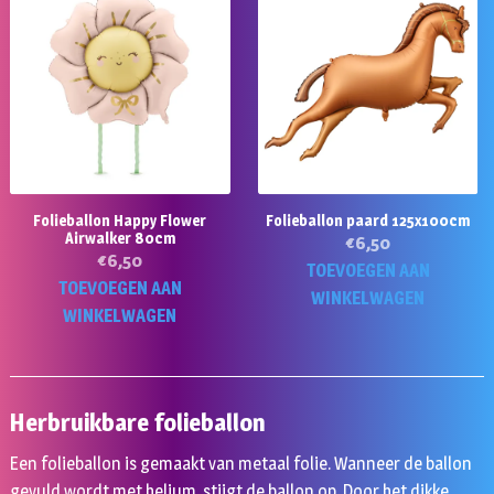
Folieballon Happy Flower
Folieballon paard 125x100cm
Airwalker 80cm
€
6,50
€
6,50
TOEVOEGEN AAN
TOEVOEGEN AAN
WINKELWAGEN
WINKELWAGEN
Herbruikbare folieballon
Een folieballon is gemaakt van metaal folie. Wanneer de ballon
gevuld wordt met helium, stijgt de ballon op. Door het dikke