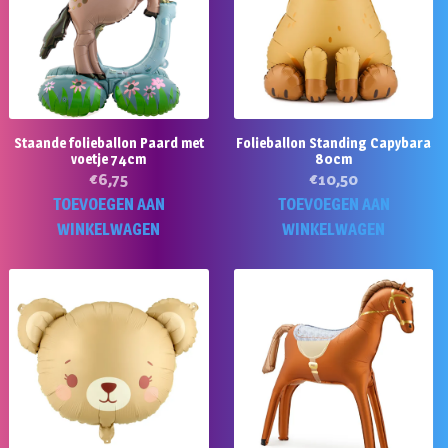
Staande folieballon Paard met
Folieballon Standing Capybara
voetje 74cm
80cm
€
6,75
€
10,50
TOEVOEGEN AAN
TOEVOEGEN AAN
WINKELWAGEN
WINKELWAGEN