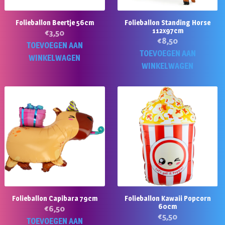
Folieballon Beertje 56cm
Folieballon Standing Horse
112x97cm
€
3,50
€
8,50
TOEVOEGEN AAN
TOEVOEGEN AAN
WINKELWAGEN
WINKELWAGEN
Folieballon Capibara 79cm
Folieballon Kawaii Popcorn
60cm
€
6,50
€
5,50
TOEVOEGEN AAN