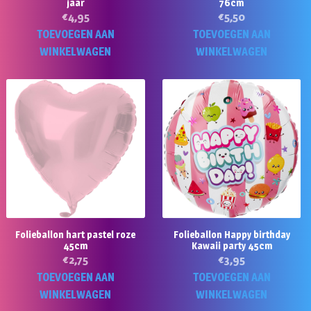
jaar
76cm
€
4,95
€
5,50
TOEVOEGEN AAN
TOEVOEGEN AAN
WINKELWAGEN
WINKELWAGEN
Folieballon hart pastel roze
Folieballon Happy birthday
45cm
Kawaii party 45cm
€
2,75
€
3,95
TOEVOEGEN AAN
TOEVOEGEN AAN
WINKELWAGEN
WINKELWAGEN