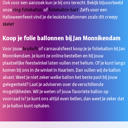
Ook voor een aanzoek kun je bij ons terecht. Bekijk bijvoorbeeld
onze
ring folieballon
of
folieballon hart
. Zelfs voor een
Halloweenfeest vind je de leukste ballonnen zoals dit creepy
skelet
.
Koop je folie ballonnen bij Jan Monnikendam
Voor jouw
bruiloft
of carnavalsfeest koop je je folieballon bij Jan
Monnikendam. Je kunt ze online bestellen en bij jouw
plaatselijke feestwinkel laten vullen met helium. Of je kunt langs
komen bij ons in de winkel in Haarlem. Dan vullen wij de ballon
alvast. Weet je niet zeker welke ballon het beste past bij jouw
gelegenheid? Laat je adviseren over de verschillende
mogelijkheden. Wil je weten of jouw favoriete ballon op
voorraad is? Je kunt ons altijd even bellen, dan weet je zeker dat
je je ballon kunt ophalen.