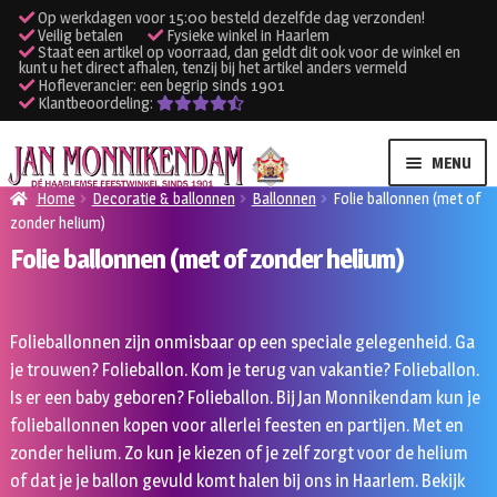
Op werkdagen voor 15:00 besteld dezelfde dag verzonden!
Veilig betalen
Fysieke winkel in Haarlem
Staat een artikel op voorraad, dan geldt dit ook voor de winkel en
kunt u het direct afhalen, tenzij bij het artikel anders vermeld
Hofleverancier: een begrip sinds 1901
Klantbeoordeling:
Ga
Ga
MENU
door
naar
Home
Decoratie & ballonnen
Ballonnen
Folie ballonnen (met of
naar
de
zonder helium)
SUBME
Verhuur kleding
navigatie
inhoud
Folie ballonnen (met of zonder helium)
UITVO
SUBME
Verhuur apparatuur
UITVO
Folieballonnen zijn onmisbaar op een speciale gelegenheid. Ga
Onze winkel
je trouwen? Folieballon. Kom je terug van vakantie? Folieballon.
Is er een baby geboren? Folieballon. Bij Jan Monnikendam kun je
Klantenservice
folieballonnen kopen voor allerlei feesten en partijen. Met en
zonder helium. Zo kun je kiezen of je zelf zorgt voor de helium
Inloggen
of dat je je ballon gevuld komt halen bij ons in Haarlem. Bekijk