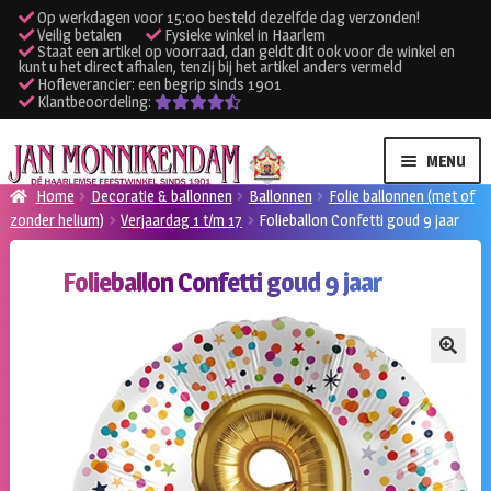
Op werkdagen voor 15:00 besteld dezelfde dag verzonden!
Veilig betalen
Fysieke winkel in Haarlem
Staat een artikel op voorraad, dan geldt dit ook voor de winkel en
kunt u het direct afhalen, tenzij bij het artikel anders vermeld
Hofleverancier: een begrip sinds 1901
Klantbeoordeling:
Ga
Ga
MENU
door
naar
Home
Decoratie & ballonnen
Ballonnen
Folie ballonnen (met of
naar
de
zonder helium)
Verjaardag 1 t/m 17
Folieballon Confetti goud 9 jaar
SUBME
Verhuur kleding
navigatie
inhoud
UITVO
Folieballon Confetti goud 9 jaar
SUBME
Verhuur apparatuur
UITVO
Onze winkel
🔍
Klantenservice
Inloggen