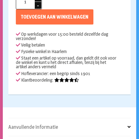
Confetti
goud
TOEVOEGEN AAN WINKELWAGEN
9
jaar
Op werkdagen voor 15:00 besteld dezelfde dag
aantal
verzonden!
Veilig betalen
Fysieke winkel in Haarlem
Staat een artikel op voorraad, dan geldt dit ook voor
de winkel en kunt u het direct afhalen, tenzij bij het
artikel anders vermeld
Hofleverancier: een begrip sinds 1901
Klantbeoordeling:
Aanvullende informatie