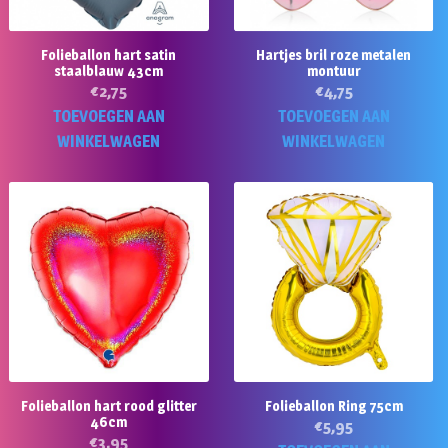
Folieballon hart satin
Hartjes bril roze metalen
staalblauw 43cm
montuur
€
2,75
€
4,75
TOEVOEGEN AAN
TOEVOEGEN AAN
WINKELWAGEN
WINKELWAGEN
Folieballon hart rood glitter
Folieballon Ring 75cm
46cm
€
5,95
€
3,95