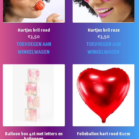
Hartjes bril rood
Hartjes bril roze
€
3,50
€
3,50
TOEVOEGEN AAN
TOEVOEGEN AAN
WINKELWAGEN
WINKELWAGEN
Balloon box 4st met letters en
Folieballon hart rood 61cm
ballonnen