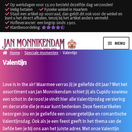
Op werkdagen voor 15:00 besteld dezelfde dag verzonden!
Veilig betalen
Fysieke winkel in Haarlem
Staat een artikel op voorraad, dan geldt dit ook voor de winkel en
kunt u het direct afhalen, tenzij bij het artikel anders vermeld
Hofleverancier: een begrip sinds 1901
Klantbeoordeling:
Ga
Ga
MENU
door
naar
Home
Speciale momenten
Valentijn
naar
de
Valentijn
SUBME
Verhuur kleding
navigatie
inhoud
UITVO
SUBME
Verhuur apparatuur
Love is in the air! Waarmee verras jij je geliefde dit jaar? Met het
UITVO
assortiment van Jan Monnikendam schiet jij als Cupido sowieso
Onze winkel
een schot in de roos! Je vindt hier alle Valentijnsdag versiering
en decoratie die je maar kunt bedenken. Deze feestartikelen
Klantenservice
bezorgen jou en je geliefde een onvergetelijke en romantische
Valentijnsdag. Ook als je een feest geeft in het thema van de
Inloggen
liefde ben je bij ons aan het juiste adres. Met onze Valentijn