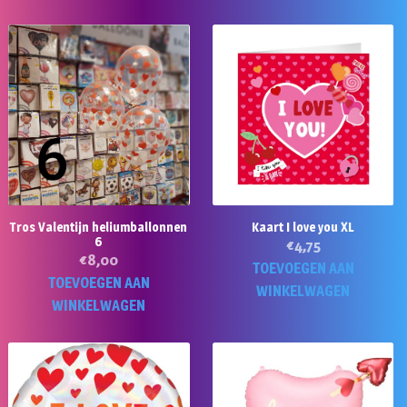
Tros Valentijn heliumballonnen
Kaart I love you XL
6
€
4,75
€
8,00
TOEVOEGEN AAN
TOEVOEGEN AAN
WINKELWAGEN
WINKELWAGEN