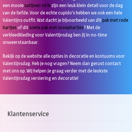
een mooie
satijnen strik
zijn een leuk klein detail voor de dag
van de liefde. Voor de echte cupido’s hebben we ook een hele
Valentijns outfit. Wat dacht je bijvoorbeeld van dit
pak met rode
hartjes
of dit
zoete pak met snoephartjes
? Met de
verkleedkleding voor Valentijnsdag ben jij in no-time
onweerstaanbaar.
Bekijk op de website alle opties in decoratie en kostuums voor
Valentijnsdag. Heb je nog vragen? Neem dan gerust contact
met ons op. Wij helpen je graag verder met de leukste
Valentijnsdag versiering en decoratie!
Klantenservice