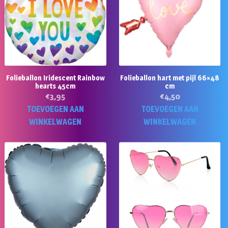
Folieballon Iridescent Rainbow
Folieballon hart met pijl 66×48
hearts 45cm
cm
€
3,95
€
4,50
TOEVOEGEN AAN
TOEVOEGEN AAN
WINKELWAGEN
WINKELWAGEN