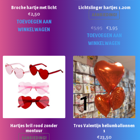
Broche hartje met licht
Lichtslinger hartjes 1.20m
€
2,50
AANBIEDING!
TOEVOEGEN AAN
Oorspronkelijke
Huidige
€
5,95
€
3,95
WINKELWAGEN
prijs
prijs
TOEVOEGEN AAN
was:
is:
WINKELWAGEN
€5,95.
€3,95.
Hartjes bril rood zonder
Tros Valentijn heliumballonnen
montuur
1
€
23,50
AANBIEDING!