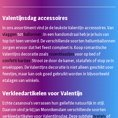
Valentijnsdag accessoires
In ons assortiment vind je de leukste Valentijn accessoires. Van
vlaggen
tot
ballonnen
: in een handomdraai heb je je huis van
top tot teen versierd. De verschillende soorten heliumballonnen
zorgen ervoor dat het feest compleet is. Koop romantische
Valentijns decoratie zoals
rozenblaadjes
voor op bed of
confetti hartjes
. Strooi ze door de kamer, statafels of stop ze in
enveloppen. De Valentijns decoratie is niet alleen geschikt voor
feestjes, maar kan ook goed gebruikt worden in bijvoorbeeld
etalages van winkels.
Verkleedartikelen voor Valentijn
Echte casanova’s verrassen hun geliefde natuurlijk in stijl.
Daarom vind je bij Jan Monnikendam verschillende soorten
verkleedartikelen voor Valentijnsdag. Deze subtiele
bretels
of