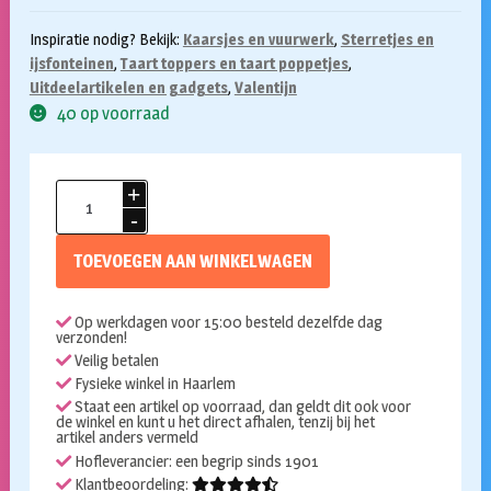
Inspiratie nodig? Bekijk:
Kaarsjes en vuurwerk
,
Sterretjes en
ijsfonteinen
,
Taart toppers en taart poppetjes
,
Uitdeelartikelen en gadgets
,
Valentijn
40 op voorraad
Sterretje
hartje
aantal
TOEVOEGEN AAN WINKELWAGEN
Op werkdagen voor 15:00 besteld dezelfde dag
verzonden!
Veilig betalen
Fysieke winkel in Haarlem
Staat een artikel op voorraad, dan geldt dit ook voor
de winkel en kunt u het direct afhalen, tenzij bij het
artikel anders vermeld
Hofleverancier: een begrip sinds 1901
Klantbeoordeling: