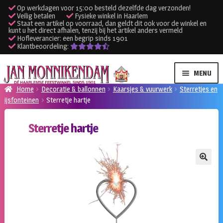
Op werkdagen voor 15:00 besteld dezelfde dag verzonden!
Veilig betalen
Fysieke winkel in Haarlem
Staat een artikel op voorraad, dan geldt dit ook voor de winkel en
kunt u het direct afhalen, tenzij bij het artikel anders vermeld
Hofleverancier: een begrip sinds 1901
Klantbeoordeling:
Ga
Ga
MENU
door
naar
Home
Decoratie & ballonnen
Kaarsjes & vuurwerk
Sterretjes en
naar
de
ijsfonteinen
Sterretje hartje
SUBME
Verhuur kleding
navigatie
inhoud
UITVO
Sterretje hartje
SUBME
Verhuur apparatuur
UITVO
Onze winkel
🔍
Klantenservice
Inloggen