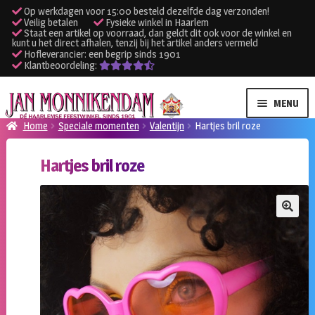
Op werkdagen voor 15:00 besteld dezelfde dag verzonden!
Veilig betalen
Fysieke winkel in Haarlem
Staat een artikel op voorraad, dan geldt dit ook voor de winkel en
kunt u het direct afhalen, tenzij bij het artikel anders vermeld
Hofleverancier: een begrip sinds 1901
Klantbeoordeling:
Ga
Ga
MENU
door
naar
Home
Speciale momenten
Valentijn
Hartjes bril roze
naar
de
SUBME
Verhuur kleding
navigatie
inhoud
Hartjes bril roze
UITVO
SUBME
Verhuur apparatuur
UITVO
Onze winkel
🔍
Klantenservice
Inloggen