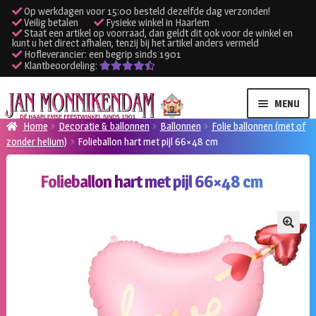
Op werkdagen voor 15:00 besteld dezelfde dag verzonden!
Veilig betalen
Fysieke winkel in Haarlem
Staat een artikel op voorraad, dan geldt dit ook voor de winkel en
kunt u het direct afhalen, tenzij bij het artikel anders vermeld
Hofleverancier: een begrip sinds 1901
Klantbeoordeling:
Ga
Ga
MENU
door
naar
Home
Decoratie & ballonnen
Ballonnen
Folie ballonnen (met of
naar
de
zonder helium)
Folieballon hart met pijl 66×48 cm
SUBME
Verhuur kleding
navigatie
inhoud
UITVO
Folieballon hart met pijl 66×48 cm
SUBME
Verhuur apparatuur
UITVO
Onze winkel
🔍
Klantenservice
Inloggen