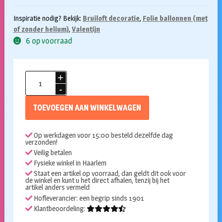
Inspiratie nodig? Bekijk:
Bruiloft decoratie
,
Folie ballonnen (met
of zonder helium)
,
Valentijn
6 op voorraad
Folieballon
hart
met
TOEVOEGEN AAN WINKELWAGEN
pijl
66x48
Op werkdagen voor 15:00 besteld dezelfde dag
cm
verzonden!
aantal
Veilig betalen
Fysieke winkel in Haarlem
Staat een artikel op voorraad, dan geldt dit ook voor
de winkel en kunt u het direct afhalen, tenzij bij het
artikel anders vermeld
Hofleverancier: een begrip sinds 1901
Klantbeoordeling: