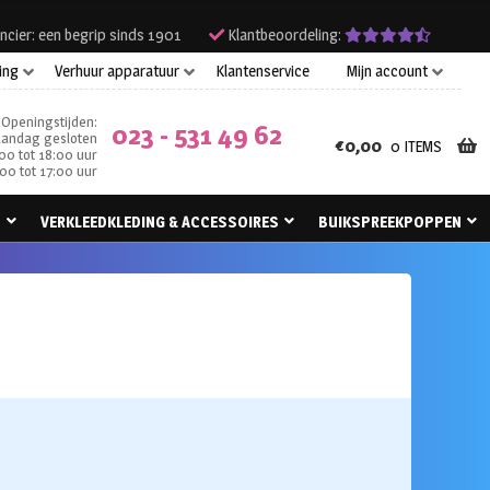
ncier: een begrip sinds 1901
Klantbeoordeling:
ing
Verhuur apparatuur
Klantenservice
Mijn account
Openingstijden:
023 - 531 49 62
andag gesloten
€
0,00
0 ITEMS
00 tot 18:00 uur
00 tot 17:00 uur
N
VERKLEEDKLEDING & ACCESSOIRES
BUIKSPREEKPOPPEN