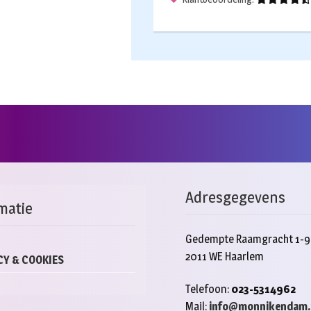
Adresgegevens
matie
Gedempte Raamgracht 1-9
2011 WE Haarlem
CY & COOKIES
Telefoon:
023-5314962
Mail:
info@monnikendam.