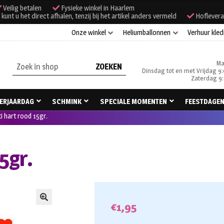
Veilig betalen
Fysieke winkel in Haarlem
unt u het direct afhalen, tenzij bij het artikel anders vermeld
Hoflevera
Onze winkel
Heliumballonnen
Verhuur kled
Ma
Zoeken
Dinsdag tot en met Vrijdag 9:
naar:
Zaterdag 9:
ERJAARDAG
SCHMINK
SPECIALE MOMENTEN
FEESTDAGE
i hart rood 15gr.
5gr.
€
1,95
🔍