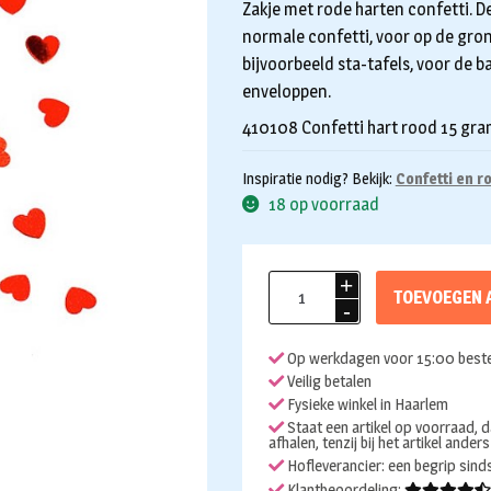
Zakje met rode harten confetti. De
normale confetti, voor op de gron
bijvoorbeeld sta-tafels, voor de ba
enveloppen.
410108 Confetti hart rood 15 gr
Inspiratie nodig? Bekijk:
Confetti en r
18 op voorraad
Confetti
TOEVOEGEN 
hart
rood
Op werkdagen voor 15:00 beste
15gr.
Veilig betalen
aantal
Fysieke winkel in Haarlem
Staat een artikel op voorraad, d
afhalen, tenzij bij het artikel ander
Hofleverancier: een begrip sin
Klantbeoordeling: