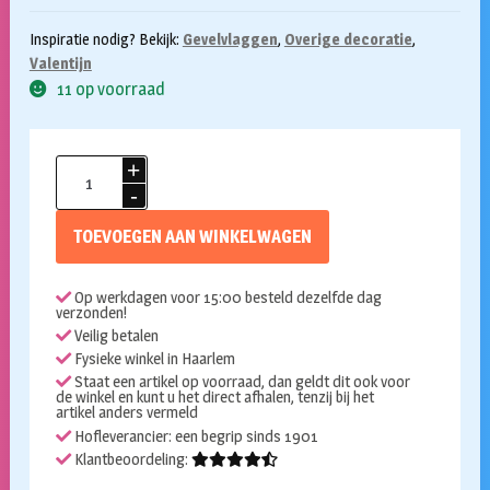
Inspiratie nodig? Bekijk:
Gevelvlaggen
,
Overige decoratie
,
Valentijn
11 op voorraad
Vlag
Love
You!
TOEVOEGEN AAN WINKELWAGEN
60x90cm
aantal
Op werkdagen voor 15:00 besteld dezelfde dag
verzonden!
Veilig betalen
Fysieke winkel in Haarlem
Staat een artikel op voorraad, dan geldt dit ook voor
de winkel en kunt u het direct afhalen, tenzij bij het
artikel anders vermeld
Hofleverancier: een begrip sinds 1901
Klantbeoordeling: