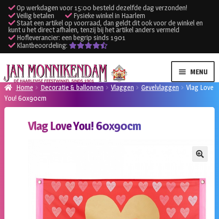
Op werkdagen voor 15:00 besteld dezelfde dag verzonden!
Veilig betalen
Fysieke winkel in Haarlem
Staat een artikel op voorraad, dan geldt dit ook voor de winkel en
kunt u het direct afhalen, tenzij bij het artikel anders vermeld
Hofleverancier: een begrip sinds 1901
Klantbeoordeling:
Ga
Ga
MENU
door
naar
Home
Decoratie & ballonnen
Vlaggen
Gevelvlaggen
Vlag Love
naar
de
You! 60x90cm
SUBME
Verhuur kleding
navigatie
inhoud
UITVO
Vlag Love You! 60x90cm
SUBME
Verhuur apparatuur
UITVO
Onze winkel
🔍
Klantenservice
Inloggen