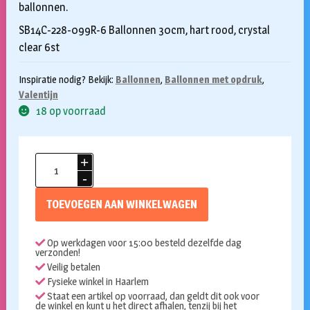
ballonnen.
SB14C-228-099R-6 Ballonnen 30cm, hart rood, crystal
clear 6st
Inspiratie nodig? Bekijk:
Ballonnen
,
Ballonnen met opdruk
,
Valentijn
18 op voorraad
Transparante
ballonnen
met
TOEVOEGEN AAN WINKELWAGEN
rode
harten
Op werkdagen voor 15:00 besteld dezelfde dag
6
verzonden!
stuks
Veilig betalen
aantal
Fysieke winkel in Haarlem
Staat een artikel op voorraad, dan geldt dit ook voor
de winkel en kunt u het direct afhalen, tenzij bij het