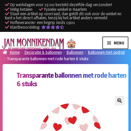
Op werkdagen voor 15:00 besteld dezelfde dag verzonden!
Veilig betalen
Fysieke winkel in Haarlem
Staat een artikel op voorraad, dan geldt dit ook voor de winkel en
kunt u het direct afhalen, tenzij bij het artikel anders vermeld
Hofleverancier: een begrip sinds 1901
Klantbeoordeling:
Ga
Ga
MENU
door
naar
Home
Decoratie & ballonnen
Ballonnen
Ballonnen met opdruk
naar
de
Transparante ballonnen met rode harten 6 stuks
SUBME
Verhuur kleding
navigatie
inhoud
UITVO
Transparante ballonnen met rode harten
SUBME
Verhuur apparatuur
6 stuks
UITVO
Onze winkel
🔍
Klantenservice
Inloggen