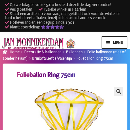
Op werkdagen voor 15:00 besteld dezelfde dag verzonden!
Veilig betalen
Fysieke winkel in Haarlem
Staat een artikel op voorraad, dan geldt dit ook voor de winkel en
kunt u het direct afhalen, tenzij bij het artikel anders vermeld
Hofleverancier: een begrip sinds 1901
Klantbeoordeling:
Ga
Ga
MENU
door
naar
Home
Decoratie & ballonnen
Ballonnen
Folie ballonnen (met of
naar
de
zonder helium)
Bruiloft/Liefde/Valentijn
Folieballon Ring 75cm
SUBME
Verhuur kleding
navigatie
inhoud
UITVO
Folieballon Ring 75cm
SUBME
Verhuur apparatuur
UITVO
Onze winkel
🔍
Klantenservice
Inloggen