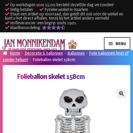
Op werkdagen voor 15:00 besteld dezelfde dag verzonden!
Veilig betalen
Fysieke winkel in Haarlem
Staat een artikel op voorraad, dan geldt dit ook voor de winkel en
kunt u het direct afhalen, tenzij bij het artikel anders vermeld
Hofleverancier: een begrip sinds 1901
Klantbeoordeling:
Ga
Ga
MENU
door
naar
Home
Decoratie & ballonnen
Ballonnen
Folie ballonnen (met of
naar
de
zonder helium)
Folieballon skelet 158cm
SUBME
Verhuur kleding
navigatie
inhoud
UITVO
Folieballon skelet 158cm
SUBME
Verhuur apparatuur
UITVO
Onze winkel
🔍
Klantenservice
Inloggen