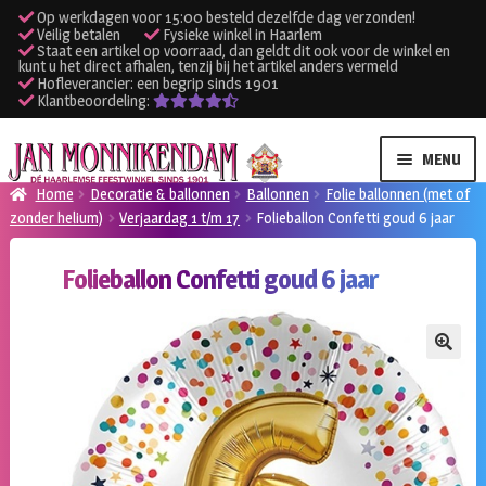
Op werkdagen voor 15:00 besteld dezelfde dag verzonden!
Veilig betalen
Fysieke winkel in Haarlem
Staat een artikel op voorraad, dan geldt dit ook voor de winkel en
kunt u het direct afhalen, tenzij bij het artikel anders vermeld
Hofleverancier: een begrip sinds 1901
Klantbeoordeling:
Ga
Ga
MENU
door
naar
Home
Decoratie & ballonnen
Ballonnen
Folie ballonnen (met of
naar
de
zonder helium)
Verjaardag 1 t/m 17
Folieballon Confetti goud 6 jaar
SUBME
Verhuur kleding
navigatie
inhoud
UITVO
Folieballon Confetti goud 6 jaar
SUBME
Verhuur apparatuur
UITVO
Onze winkel
🔍
Klantenservice
Inloggen