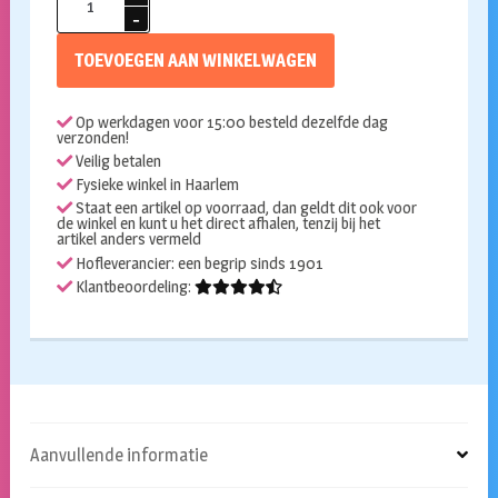
Confetti
goud
TOEVOEGEN AAN WINKELWAGEN
6
jaar
Op werkdagen voor 15:00 besteld dezelfde dag
aantal
verzonden!
Veilig betalen
Fysieke winkel in Haarlem
Staat een artikel op voorraad, dan geldt dit ook voor
de winkel en kunt u het direct afhalen, tenzij bij het
artikel anders vermeld
Hofleverancier: een begrip sinds 1901
Klantbeoordeling:
Aanvullende informatie