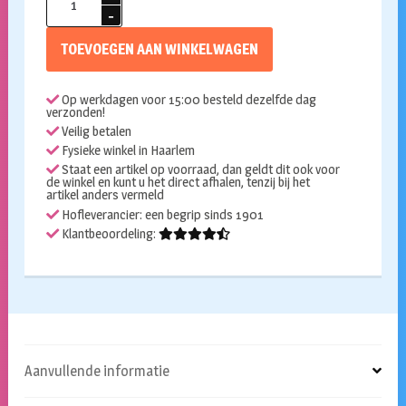
Confetti
goud
TOEVOEGEN AAN WINKELWAGEN
4
jaar
Op werkdagen voor 15:00 besteld dezelfde dag
aantal
verzonden!
Veilig betalen
Fysieke winkel in Haarlem
Staat een artikel op voorraad, dan geldt dit ook voor
de winkel en kunt u het direct afhalen, tenzij bij het
artikel anders vermeld
Hofleverancier: een begrip sinds 1901
Klantbeoordeling:
Aanvullende informatie