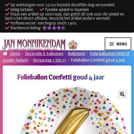
Op werkdagen voor 15:00 besteld dezelfde dag verzonden!
Veilig betalen
Fysieke winkel in Haarlem
Staat een artikel op voorraad, dan geldt dit ook voor de winkel en
kunt u het direct afhalen, tenzij bij het artikel anders vermeld
Hofleverancier: een begrip sinds 1901
Klantbeoordeling:
Ga
Ga
MENU
door
naar
Home
Decoratie & ballonnen
Ballonnen
Folie ballonnen (met of
naar
de
zonder helium)
Verjaardag 1 t/m 17
Folieballon Confetti goud 4 jaar
SUBME
Verhuur kleding
navigatie
inhoud
UITVO
Folieballon Confetti goud 4 jaar
SUBME
Verhuur apparatuur
UITVO
Onze winkel
🔍
Klantenservice
Inloggen