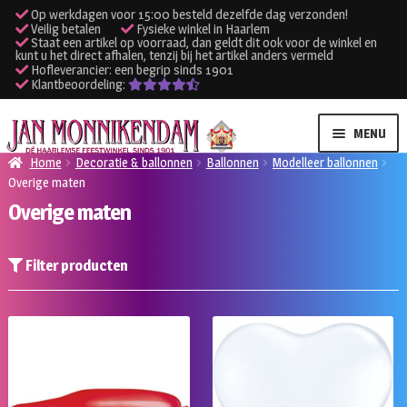
Op werkdagen voor 15:00 besteld dezelfde dag verzonden!
Veilig betalen
Fysieke winkel in Haarlem
Staat een artikel op voorraad, dan geldt dit ook voor de winkel en
kunt u het direct afhalen, tenzij bij het artikel anders vermeld
Hofleverancier: een begrip sinds 1901
Klantbeoordeling:
Ga
Ga
MENU
door
naar
Home
Decoratie & ballonnen
Ballonnen
Modelleer ballonnen
naar
de
Overige maten
SUBME
Verhuur kleding
navigatie
inhoud
Overige maten
UITVO
SUBME
Verhuur apparatuur
UITVO
Filter producten
Onze winkel
Klantenservice
Inloggen