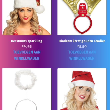
Kerstmuts sparkling
Diadeem kerst gouden rendier
€
6,95
€
5,50
TOEVOEGEN AAN
TOEVOEGEN AAN
WINKELWAGEN
WINKELWAGEN