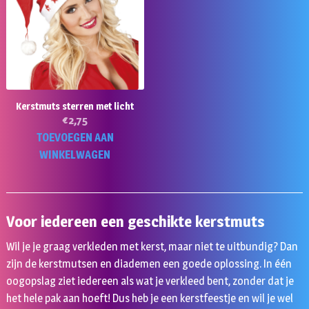
Kerstmuts sterren met licht
€
2,75
TOEVOEGEN AAN
WINKELWAGEN
Voor iedereen een geschikte kerstmuts
Wil je je graag verkleden met kerst, maar niet te uitbundig? Dan
zijn de kerstmutsen en diademen een goede oplossing. In één
oogopslag ziet iedereen als wat je verkleed bent, zonder dat je
het hele pak aan hoeft! Dus heb je een kerstfeestje en wil je wel