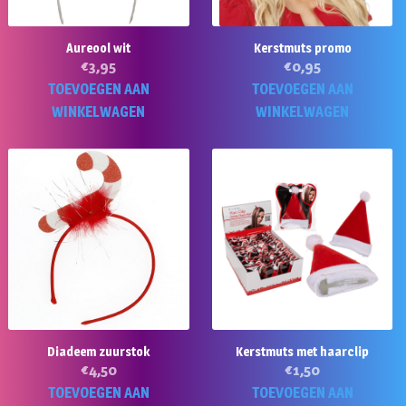
Aureool wit
Kerstmuts promo
€
3,95
€
0,95
TOEVOEGEN AAN
TOEVOEGEN AAN
WINKELWAGEN
WINKELWAGEN
Diadeem zuurstok
Kerstmuts met haarclip
€
4,50
€
1,50
TOEVOEGEN AAN
TOEVOEGEN AAN