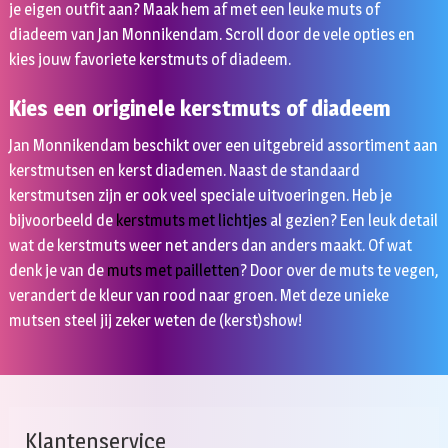
je eigen outfit aan? Maak hem af met een leuke muts of
diadeem van Jan Monnikendam. Scroll door de vele opties en
kies jouw favoriete kerstmuts of diadeem.
Kies een originele kerstmuts of diadeem
Jan Monnikendam beschikt over een uitgebreid assortiment aan
kerstmutsen en kerst diademen. Naast de standaard
kerstmutsen zijn er ook veel speciale uitvoeringen. Heb je
bijvoorbeeld de
kerstmuts met lichtjes
al gezien? Een leuk detail
wat de kerstmuts weer net anders dan anders maakt. Of wat
denk je van de
muts met pailletten
? Door over de muts te vegen,
verandert de kleur van rood naar groen. Met deze unieke
mutsen steel jij zeker weten de (kerst)show!
Klantenservice