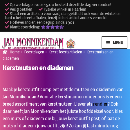
Op werkdagen voor 15:00 besteld dezelfde dag verzonden!
Veilig betalen
Fysieke winkel in Haarlem
Staat een artikel op voorraad, dan geldt dit ook voor de winkel en
kunt u het direct afhalen, tenzij bij het artikel anders vermeld
Hofleverancier: een begrip sinds 1901
Klantbeoordeling:
Ga
Ga
MENU
door
naar
Home
Feestdagen
Kerst feestartikelen
Kerstmutsen en
naar
de
diademen
SUBME
Verhuur kleding
navigatie
inhoud
Kerstmutsen en diademen
UITVO
SUBME
Verhuur apparatuur
UITVO
Maak je kerstoutfit compleet met de mutsen en diademen van
Onze winkel
Jan Monnikendam! Voor alle kerstmannen onder ons is er een
breed assortiment van kerstmutsen. Liever als
rendier
? Ook
Klantenservice
daar heeft Jan Monnikendam het juiste hoofddeksel voor. Kies
een muts of diadeem die bij jouw kerst outfit past, of laat de
Inloggen
muts of diadeem jouw outfit zijn! Zo kun jij last minute nog