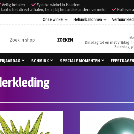
Veilig betalen
Fysieke winkel in Haarlem
unt u het direct afhalen, tenzij bij het artikel anders vermeld
Hoflevera
Onze winkel
Heliumballonnen
Verhuur kled
Ma
Zoeken
Dinsdag tot en met Vrijdag 9:
naar:
Zaterdag 9:
ERJAARDAG
SCHMINK
SPECIALE MOMENTEN
FEESTDAGE
derkleding