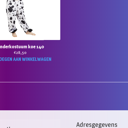
inderkostuum koe 140
€
28,50
OEGEN AAN WINKELWAGEN
Adresgegevens