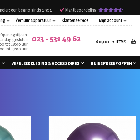
ncier: een begrip sinds 1901
Klantbeoordeling:
ing
Verhuur apparatuur
Klantenservice
Mijn account
Openingstijden:
023 - 531 49 62
andag gesloten
€
0,00
0 ITEMS
00 tot 18:00 uur
00 tot 17:00 uur
N
VERKLEEDKLEDING & ACCESSOIRES
BUIKSPREEKPOPPEN