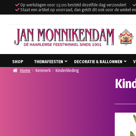
Op werkdagen voor 15:00 besteld dezelfde dag verzonden!
Staat een artikel op voorraad, dan geldt dit ook voor de winkel en k
Ga
Ga
SHOP
THEMAFEESTEN
DECORATIE & BALLONNEN
V
door
naar
Home
Kenmerk
Kinderkleding
naar
de
Kin
navigatie
inhoud