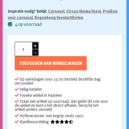
Inspiratie nodig? Bekijk:
Carnaval
,
Circus thema feest
,
Pruiken
voor carnaval
,
Regenboog feestartikelen
4 op voorraad
Afro
pruik
regenboog
TOEVOEGEN AAN WINKELWAGEN
aantal
Op werkdagen voor 15:00 besteld dezelfde dag
verzonden!
Veilig betalen
Fysieke winkel in Haarlem
Staat een artikel op voorraad, dan geldt dit ook voor
de winkel en kunt u het direct afhalen, tenzij bij het
artikel anders vermeld
Hofleverancier: een begrip sinds 1901
Klantbeoordeling: