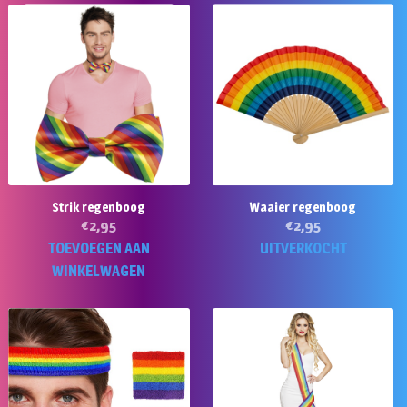
Strik regenboog
Waaier regenboog
€
2,95
€
2,95
TOEVOEGEN AAN
UITVERKOCHT
WINKELWAGEN