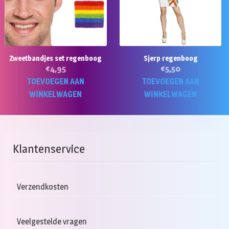
Zweetbandjes set regenboog
Sjerp regenboog
€
4,95
€
5,50
TOEVOEGEN AAN
TOEVOEGEN AAN
WINKELWAGEN
WINKELWAGEN
Klantenservice
Verzendkosten
Veelgestelde vragen