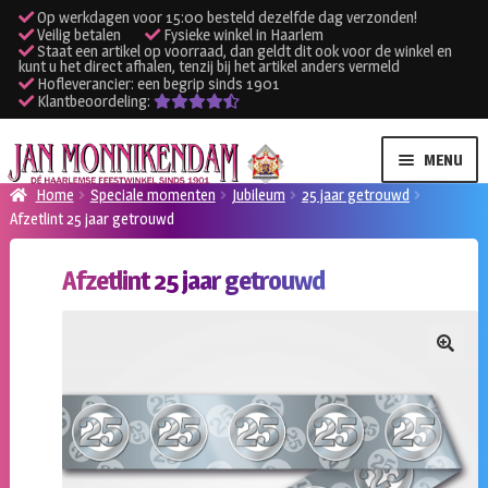
Op werkdagen voor 15:00 besteld dezelfde dag verzonden!
Veilig betalen
Fysieke winkel in Haarlem
Staat een artikel op voorraad, dan geldt dit ook voor de winkel en
kunt u het direct afhalen, tenzij bij het artikel anders vermeld
Hofleverancier: een begrip sinds 1901
Klantbeoordeling:
Ga
Ga
MENU
door
naar
Home
Speciale momenten
Jubileum
25 jaar getrouwd
naar
de
Afzetlint 25 jaar getrouwd
SUBME
Verhuur kleding
navigatie
inhoud
UITVO
Afzetlint 25 jaar getrouwd
SUBME
Verhuur apparatuur
UITVO
Onze winkel
🔍
Klantenservice
Inloggen