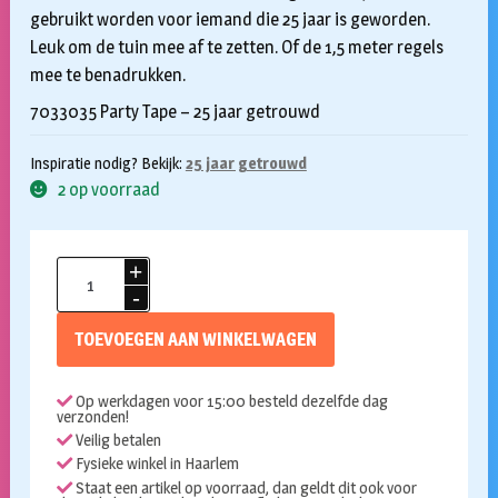
gebruikt worden voor iemand die 25 jaar is geworden.
Leuk om de tuin mee af te zetten. Of de 1,5 meter regels
mee te benadrukken.
7033035 Party Tape – 25 jaar getrouwd
Inspiratie nodig? Bekijk:
25 jaar getrouwd
2 op voorraad
Afzetlint
25
jaar
TOEVOEGEN AAN WINKELWAGEN
getrouwd
aantal
Op werkdagen voor 15:00 besteld dezelfde dag
verzonden!
Veilig betalen
Fysieke winkel in Haarlem
Staat een artikel op voorraad, dan geldt dit ook voor