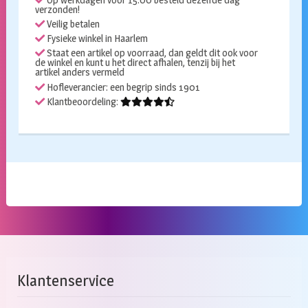
sparkling
verzonden!
faces
Veilig betalen
kleuren
Fysieke winkel in Haarlem
Staat een artikel op voorraad, dan geldt dit ook voor
aantal
de winkel en kunt u het direct afhalen, tenzij bij het
artikel anders vermeld
Hofleverancier: een begrip sinds 1901
Klantbeoordeling:
Klantenservice