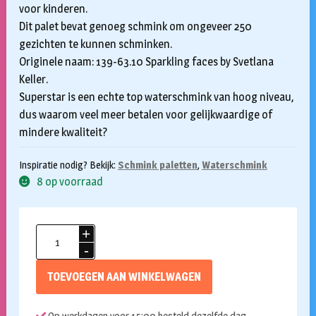
voor kinderen.
Dit palet bevat genoeg schmink om ongeveer 250
gezichten te kunnen schminken.
Originele naam: 139-63.10 Sparkling faces by Svetlana
Keller.
Superstar is een echte top waterschmink van hoog niveau,
dus waarom veel meer betalen voor gelijkwaardige of
mindere kwaliteit?
Inspiratie nodig? Bekijk:
Schmink paletten
,
Waterschmink
8 op voorraad
Aqua
Superstar
schmink
TOEVOEGEN AAN WINKELWAGEN
palet
12
Op werkdagen voor 15:00 besteld dezelfde dag