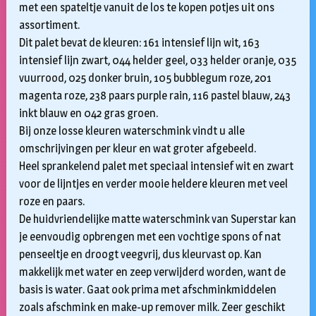
met een spateltje vanuit de los te kopen potjes uit ons
assortiment.
Dit palet bevat de kleuren: 161 intensief lijn wit, 163
intensief lijn zwart, 044 helder geel, 033 helder oranje, 035
vuurrood, 025 donker bruin, 105 bubblegum roze, 201
magenta roze, 238 paars purple rain, 116 pastel blauw, 243
inkt blauw en 042 gras groen.
Bij onze losse kleuren waterschmink vindt u alle
omschrijvingen per kleur en wat groter afgebeeld.
Heel sprankelend palet met speciaal intensief wit en zwart
voor de lijntjes en verder mooie heldere kleuren met veel
roze en paars.
De huidvriendelijke matte waterschmink van Superstar kan
je eenvoudig opbrengen met een vochtige spons of nat
penseeltje en droogt veegvrij, dus kleurvast op. Kan
makkelijk met water en zeep verwijderd worden, want de
basis is water. Gaat ook prima met afschminkmiddelen
zoals afschmink en make-up remover milk. Zeer geschikt