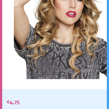
€
4,75