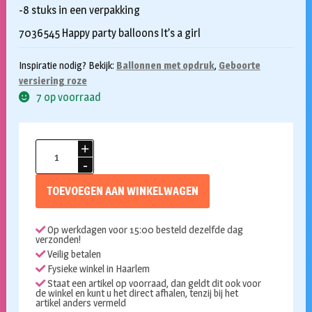
-8 stuks in een verpakking
7036545 Happy party balloons It’s a girl
Inspiratie nodig? Bekijk:
Ballonnen met opdruk
,
Geboorte
versiering roze
7 op voorraad
Ballonnen
It's
a
TOEVOEGEN AAN WINKELWAGEN
girl
8st
Op werkdagen voor 15:00 besteld dezelfde dag
aantal
verzonden!
Veilig betalen
Fysieke winkel in Haarlem
Staat een artikel op voorraad, dan geldt dit ook voor
de winkel en kunt u het direct afhalen, tenzij bij het
artikel anders vermeld