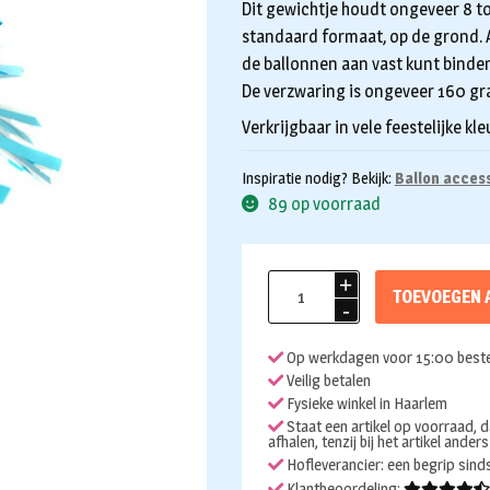
Dit gewichtje houdt ongeveer 8 to
standaard formaat, op de grond. 
de ballonnen aan vast kunt binden
De verzwaring is ongeveer 160 gr
Verkrijgbaar in vele feestelijke kle
Inspiratie nodig? Bekijk:
Ballon acces
89 op voorraad
Ballon
TOEVOEGEN 
gewicht
licht
Op werkdagen voor 15:00 beste
blauw
Veilig betalen
aantal
Fysieke winkel in Haarlem
Staat een artikel op voorraad, d
afhalen, tenzij bij het artikel ander
Hofleverancier: een begrip sin
Klantbeoordeling: