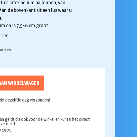
t 10 latex helium ballonnen, van
Aan de bovenkant zit een lus waar u
.
am en is 7,5×6 cm groot.
uren.
soires
AAN WINKELWAGEN
ld dezelfde dag verzonden!
an geldt dit ook voor de winkel en kunt u het direct
s vermeld
ds 1901