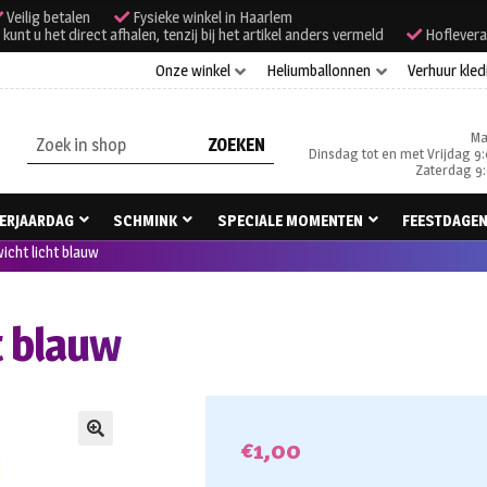
Veilig betalen
Fysieke winkel in Haarlem
unt u het direct afhalen, tenzij bij het artikel anders vermeld
Hoflevera
Onze winkel
Heliumballonnen
Verhuur kled
Ma
Zoeken
Dinsdag tot en met Vrijdag 9:
naar:
Zaterdag 9:
ERJAARDAG
SCHMINK
SPECIALE MOMENTEN
FEESTDAGE
icht licht blauw
t blauw
€
1,00
🔍