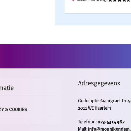
Adresgegevens
matie
Gedempte Raamgracht 1-9
2011 WE Haarlem
CY & COOKIES
Telefoon:
023-5314962
Mail:
info@monnikendam.