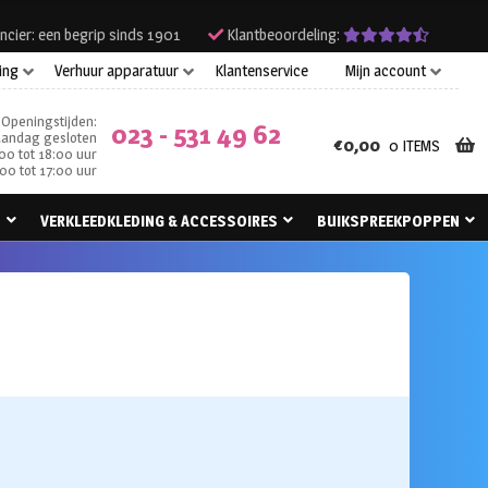
ncier: een begrip sinds 1901
Klantbeoordeling:
ing
Verhuur apparatuur
Klantenservice
Mijn account
Openingstijden:
023 - 531 49 62
andag gesloten
€
0,00
0 ITEMS
00 tot 18:00 uur
00 tot 17:00 uur
N
VERKLEEDKLEDING & ACCESSOIRES
BUIKSPREEKPOPPEN