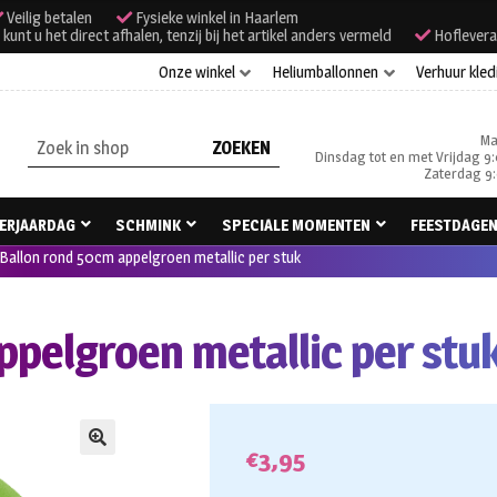
Veilig betalen
Fysieke winkel in Haarlem
unt u het direct afhalen, tenzij bij het artikel anders vermeld
Hoflevera
Onze winkel
Heliumballonnen
Verhuur kled
Ma
Zoeken
Dinsdag tot en met Vrijdag 9:
naar:
Zaterdag 9:
ERJAARDAG
SCHMINK
SPECIALE MOMENTEN
FEESTDAGE
Ballon rond 50cm appelgroen metallic per stuk
ppelgroen metallic per stu
€
3,95
🔍