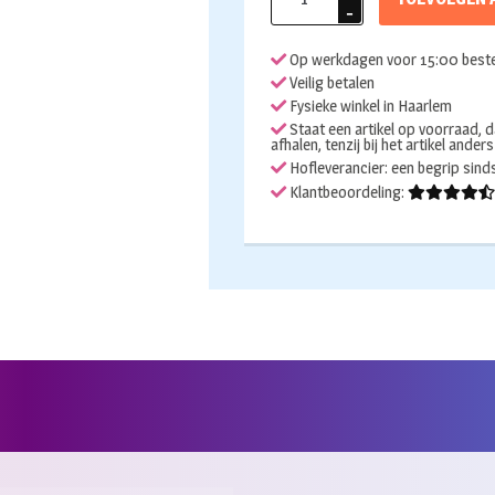
rond
50cm
Op werkdagen voor 15:00 beste
appelgroen
Veilig betalen
metallic
Fysieke winkel in Haarlem
per
Staat een artikel op voorraad, d
afhalen, tenzij bij het artikel ander
stuk
Hofleverancier: een begrip sin
aantal
Klantbeoordeling: