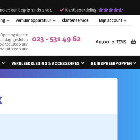
ncier: een begrip sinds 1901
Klantbeoordeling:
ing
Verhuur apparatuur
Klantenservice
Mijn account
Openingstijden:
023 - 531 49 62
andag gesloten
€
0,00
0 ITEMS
00 tot 18:00 uur
00 tot 17:00 uur
N
VERKLEEDKLEDING & ACCESSOIRES
BUIKSPREEKPOPPEN
k