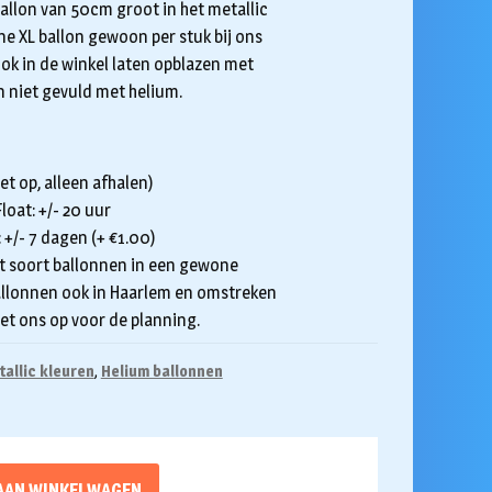
allon van 50cm groot in het metallic
ne XL ballon gewoon per stuk bij ons
ok in de winkel laten opblazen met
n niet gevuld met helium.
et op, alleen afhalen)
loat: +/- 20 uur
 +/- 7 dagen (+ €1.00)
it soort ballonnen in een gewone
allonnen ook in Haarlem en omstreken
et ons op voor de planning.
allic kleuren
,
Helium ballonnen
AAN WINKELWAGEN