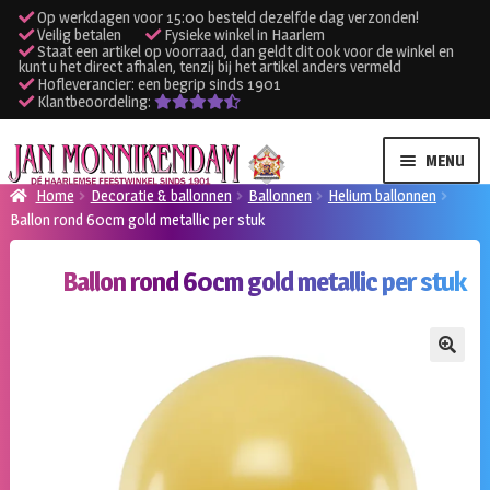
Op werkdagen voor 15:00 besteld dezelfde dag verzonden!
Veilig betalen
Fysieke winkel in Haarlem
Staat een artikel op voorraad, dan geldt dit ook voor de winkel en
kunt u het direct afhalen, tenzij bij het artikel anders vermeld
Hofleverancier: een begrip sinds 1901
Klantbeoordeling:
Ga
Ga
MENU
door
naar
Home
Decoratie & ballonnen
Ballonnen
Helium ballonnen
naar
de
Ballon rond 60cm gold metallic per stuk
SUBME
Verhuur kleding
navigatie
inhoud
UITVO
Ballon rond 60cm gold metallic per stuk
SUBME
Verhuur apparatuur
UITVO
Onze winkel
🔍
Klantenservice
Inloggen