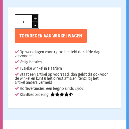
Ballon
rond
60cm
TOEVOEGEN AAN WINKELWAGEN
gold
metallic
Op werkdagen voor 15:00 besteld dezelfde dag
per
verzonden!
stuk
Veilig betalen
aantal
Fysieke winkel in Haarlem
Staat een artikel op voorraad, dan geldt dit ook voor
de winkel en kunt u het direct afhalen, tenzij bij het
artikel anders vermeld
Hofleverancier: een begrip sinds 1901
Klantbeoordeling: