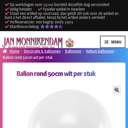
Op werkdagen voor 15:00 besteld dezelfde dag verzonden!
Veilig betalen
Fysieke winkel in Haarlem
Staat een artikel op voorraad, dan geldt dit ook voor de winkel en
kunt u het direct afhalen, tenzij bij het artikel anders vermeld
Hofleverancier: een begrip sinds 1901
Klantbeoordeling:
Ga
Ga
MENU
door
naar
Home
Decoratie & ballonnen
Ballonnen
Helium ballonnen
naar
de
Ballon rond 50cm wit per stuk
SUBME
Verhuur kleding
navigatie
inhoud
UITVO
Ballon rond 50cm wit per stuk
SUBME
Verhuur apparatuur
UITVO
Onze winkel
🔍
Klantenservice
Inloggen