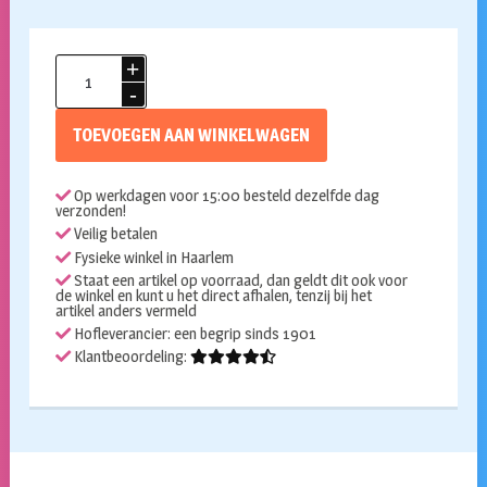
Ballon
rond
50cm
TOEVOEGEN AAN WINKELWAGEN
wit
per
Op werkdagen voor 15:00 besteld dezelfde dag
stuk
verzonden!
aantal
Veilig betalen
Fysieke winkel in Haarlem
Staat een artikel op voorraad, dan geldt dit ook voor
de winkel en kunt u het direct afhalen, tenzij bij het
artikel anders vermeld
Hofleverancier: een begrip sinds 1901
Klantbeoordeling: