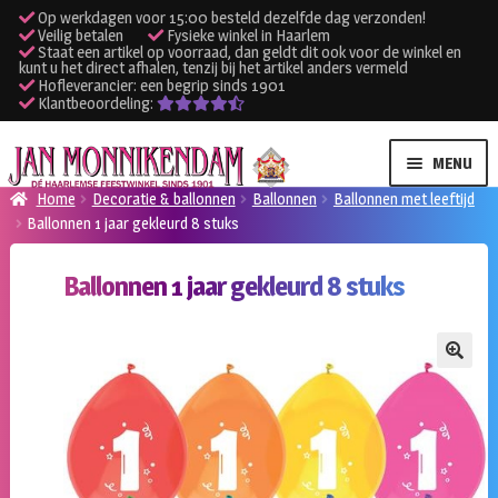
Op werkdagen voor 15:00 besteld dezelfde dag verzonden!
Veilig betalen
Fysieke winkel in Haarlem
Staat een artikel op voorraad, dan geldt dit ook voor de winkel en
kunt u het direct afhalen, tenzij bij het artikel anders vermeld
Hofleverancier: een begrip sinds 1901
Klantbeoordeling:
Ga
Ga
MENU
door
naar
Home
Decoratie & ballonnen
Ballonnen
Ballonnen met leeftijd
naar
de
Ballonnen 1 jaar gekleurd 8 stuks
SUBME
Verhuur kleding
navigatie
inhoud
UITVO
Ballonnen 1 jaar gekleurd 8 stuks
SUBME
Verhuur apparatuur
UITVO
Onze winkel
🔍
Klantenservice
Inloggen