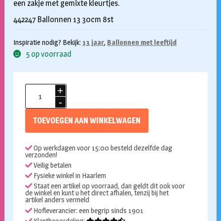
een zakje met gemixte kleurtjes.
442247 Ballonnen 13 30cm 8st
Inspiratie nodig? Bekijk:
13 jaar
,
Ballonnen met leeftijd
5 op voorraad
Ballonnen
13
jaar
TOEVOEGEN AAN WINKELWAGEN
pastel
8st
Op werkdagen voor 15:00 besteld dezelfde dag
aantal
verzonden!
Veilig betalen
Fysieke winkel in Haarlem
Staat een artikel op voorraad, dan geldt dit ook voor
de winkel en kunt u het direct afhalen, tenzij bij het
artikel anders vermeld
Hofleverancier: een begrip sinds 1901
Klantbeoordeling: