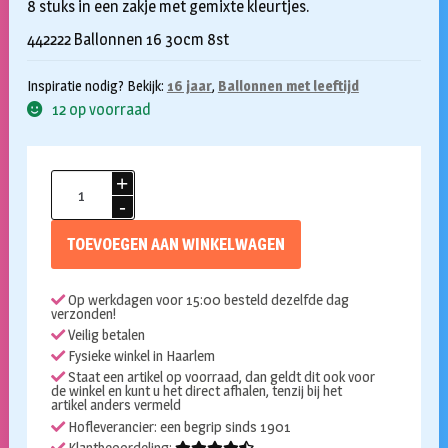
8 stuks in een zakje met gemixte kleurtjes.
442222 Ballonnen 16 30cm 8st
Inspiratie nodig? Bekijk:
16 jaar
,
Ballonnen met leeftijd
12 op voorraad
Ballonnen
16
jaar
TOEVOEGEN AAN WINKELWAGEN
gekleurd
8st
Op werkdagen voor 15:00 besteld dezelfde dag
aantal
verzonden!
Veilig betalen
Fysieke winkel in Haarlem
Staat een artikel op voorraad, dan geldt dit ook voor
de winkel en kunt u het direct afhalen, tenzij bij het
artikel anders vermeld
Hofleverancier: een begrip sinds 1901
Klantbeoordeling: