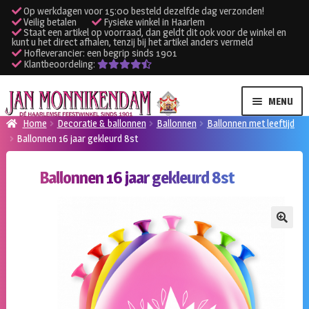
Op werkdagen voor 15:00 besteld dezelfde dag verzonden!
Veilig betalen
Fysieke winkel in Haarlem
Staat een artikel op voorraad, dan geldt dit ook voor de winkel en
kunt u het direct afhalen, tenzij bij het artikel anders vermeld
Hofleverancier: een begrip sinds 1901
Klantbeoordeling:
Ga
Ga
MENU
door
naar
Home
Decoratie & ballonnen
Ballonnen
Ballonnen met leeftijd
naar
de
Ballonnen 16 jaar gekleurd 8st
SUBME
Verhuur kleding
navigatie
inhoud
UITVO
Ballonnen 16 jaar gekleurd 8st
SUBME
Verhuur apparatuur
UITVO
Onze winkel
🔍
Klantenservice
Inloggen