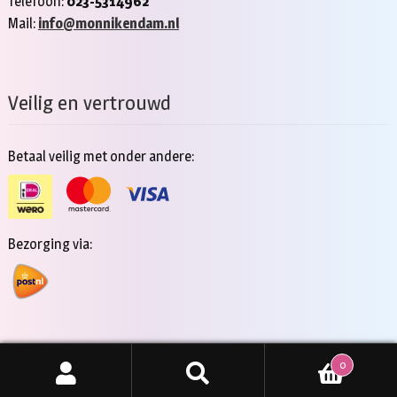
Telefoon:
023-5314962
Mail:
info@monnikendam.nl
Veilig en vertrouwd
Betaal veilig met onder andere:
Bezorging via:
0
Copyright 2026 - Jan Monnikendam
Zoeken
ZOEKEN