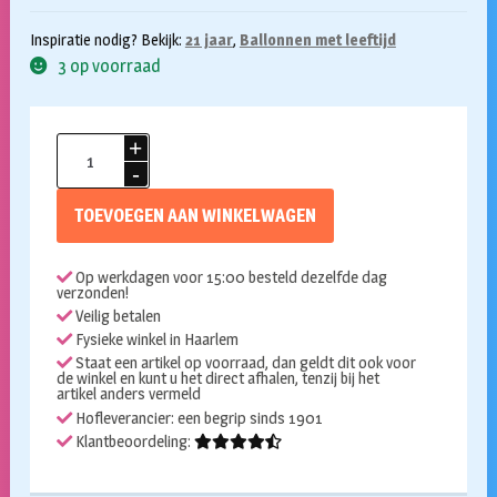
Inspiratie nodig? Bekijk:
21 jaar
,
Ballonnen met leeftijd
3 op voorraad
Ballonnen
21
jaar
TOEVOEGEN AAN WINKELWAGEN
Fancy
party
Op werkdagen voor 15:00 besteld dezelfde dag
6st
verzonden!
aantal
Veilig betalen
Fysieke winkel in Haarlem
Staat een artikel op voorraad, dan geldt dit ook voor
de winkel en kunt u het direct afhalen, tenzij bij het
artikel anders vermeld
Hofleverancier: een begrip sinds 1901
Klantbeoordeling: