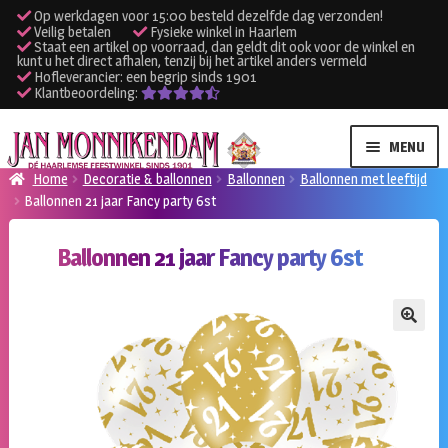
Op werkdagen voor 15:00 besteld dezelfde dag verzonden!
Veilig betalen
Fysieke winkel in Haarlem
Staat een artikel op voorraad, dan geldt dit ook voor de winkel en
kunt u het direct afhalen, tenzij bij het artikel anders vermeld
Hofleverancier: een begrip sinds 1901
Klantbeoordeling:
Ga
Ga
MENU
door
naar
Home
Decoratie & ballonnen
Ballonnen
Ballonnen met leeftijd
naar
de
Ballonnen 21 jaar Fancy party 6st
SUBME
Verhuur kleding
navigatie
inhoud
UITVO
Ballonnen 21 jaar Fancy party 6st
SUBME
Verhuur apparatuur
UITVO
Onze winkel
🔍
Klantenservice
Inloggen