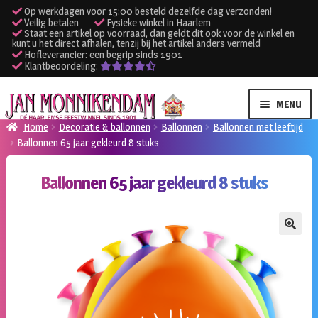
Op werkdagen voor 15:00 besteld dezelfde dag verzonden!
Veilig betalen
Fysieke winkel in Haarlem
Staat een artikel op voorraad, dan geldt dit ook voor de winkel en
kunt u het direct afhalen, tenzij bij het artikel anders vermeld
Hofleverancier: een begrip sinds 1901
Klantbeoordeling:
Ga
Ga
MENU
door
naar
Home
Decoratie & ballonnen
Ballonnen
Ballonnen met leeftijd
naar
de
Ballonnen 65 jaar gekleurd 8 stuks
SUBME
Verhuur kleding
navigatie
inhoud
UITVO
Ballonnen 65 jaar gekleurd 8 stuks
SUBME
Verhuur apparatuur
UITVO
Onze winkel
🔍
Klantenservice
Inloggen