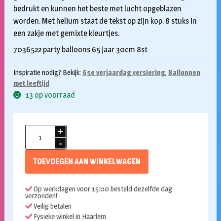
bedrukt en kunnen het beste met lucht opgeblazen
worden. Met helium staat de tekst op zijn kop. 8 stuks in
een zakje met gemixte kleurtjes.
7036522 party balloons 65 jaar 30cm 8st
Inspiratie nodig? Bekijk:
65e verjaardag versiering
,
Ballonnen
met leeftijd
13 op voorraad
Ballonnen
65
jaar
TOEVOEGEN AAN WINKELWAGEN
gekleurd
8
Op werkdagen voor 15:00 besteld dezelfde dag
stuks
verzonden!
aantal
Veilig betalen
Fysieke winkel in Haarlem