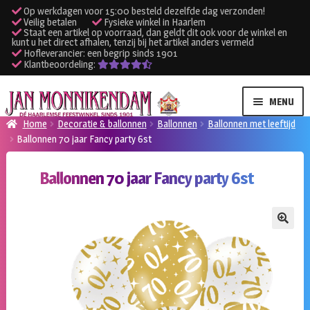
Op werkdagen voor 15:00 besteld dezelfde dag verzonden!
Veilig betalen
Fysieke winkel in Haarlem
Staat een artikel op voorraad, dan geldt dit ook voor de winkel en
kunt u het direct afhalen, tenzij bij het artikel anders vermeld
Hofleverancier: een begrip sinds 1901
Klantbeoordeling:
Ga
Ga
MENU
door
naar
Home
Decoratie & ballonnen
Ballonnen
Ballonnen met leeftijd
naar
de
Ballonnen 70 jaar Fancy party 6st
SUBME
Verhuur kleding
navigatie
inhoud
UITVO
Ballonnen 70 jaar Fancy party 6st
SUBME
Verhuur apparatuur
UITVO
Onze winkel
🔍
Klantenservice
Inloggen