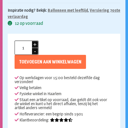
Inspiratie nodig? Bekijk:
Ballonnen met leeftijd
,
Versiering 70ste
verjaardag
12 op voorraad
Ballonnen
70
jaar
TOEVOEGEN AAN WINKELWAGEN
Fancy
party
Op werkdagen voor 15:00 besteld dezelfde dag
6st
verzonden!
aantal
Veilig betalen
Fysieke winkel in Haarlem
Staat een artikel op voorraad, dan geldt dit ook voor
de winkel en kunt u het direct afhalen, tenzij bij het
artikel anders vermeld
Hofleverancier: een begrip sinds 1901
Klantbeoordeling: