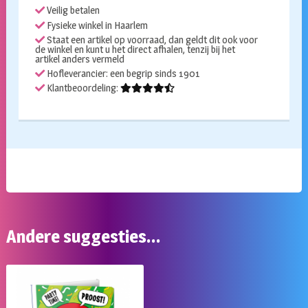
aantal
Veilig betalen
Fysieke winkel in Haarlem
Staat een artikel op voorraad, dan geldt dit ook voor
de winkel en kunt u het direct afhalen, tenzij bij het
artikel anders vermeld
Hofleverancier: een begrip sinds 1901
Klantbeoordeling:
Andere suggesties…