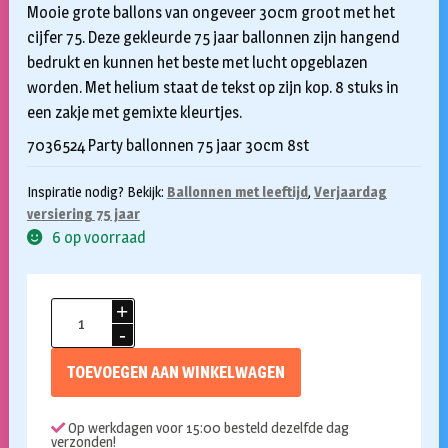
Mooie grote ballons van ongeveer 30cm groot met het
cijfer 75. Deze gekleurde 75 jaar ballonnen zijn hangend
bedrukt en kunnen het beste met lucht opgeblazen
worden. Met helium staat de tekst op zijn kop. 8 stuks in
een zakje met gemixte kleurtjes.
7036524 Party ballonnen 75 jaar 30cm 8st
Inspiratie nodig? Bekijk:
Ballonnen met leeftijd
,
Verjaardag
versiering 75 jaar
6 op voorraad
Ballonnen
75
jaar
TOEVOEGEN AAN WINKELWAGEN
gekleurd
8
Op werkdagen voor 15:00 besteld dezelfde dag
stuks
verzonden!