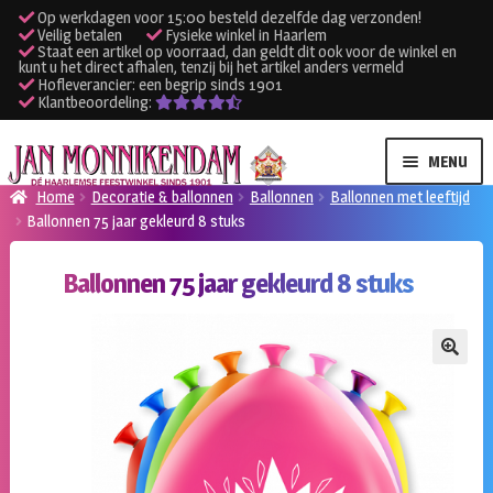
Op werkdagen voor 15:00 besteld dezelfde dag verzonden!
Veilig betalen
Fysieke winkel in Haarlem
Staat een artikel op voorraad, dan geldt dit ook voor de winkel en
kunt u het direct afhalen, tenzij bij het artikel anders vermeld
Hofleverancier: een begrip sinds 1901
Klantbeoordeling:
Ga
Ga
MENU
door
naar
Home
Decoratie & ballonnen
Ballonnen
Ballonnen met leeftijd
naar
de
Ballonnen 75 jaar gekleurd 8 stuks
SUBME
Verhuur kleding
navigatie
inhoud
UITVO
Ballonnen 75 jaar gekleurd 8 stuks
SUBME
Verhuur apparatuur
UITVO
Onze winkel
🔍
Klantenservice
Inloggen