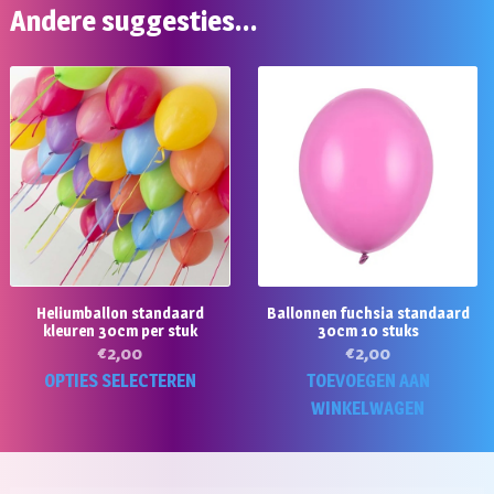
Andere suggesties…
Heliumballon standaard
Ballonnen fuchsia standaard
kleuren 30cm per stuk
30cm 10 stuks
€
2,00
€
2,00
Dit
OPTIES SELECTEREN
TOEVOEGEN AAN
product
WINKELWAGEN
heeft
meerdere
variaties.