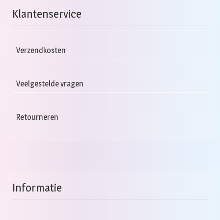
Deze
Klantenservice
optie
kan
gekozen
Verzendkosten
worden
op
Veelgestelde vragen
de
productpagina
Retourneren
Informatie