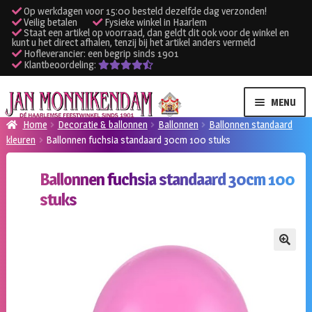
Op werkdagen voor 15:00 besteld dezelfde dag verzonden!
Veilig betalen
Fysieke winkel in Haarlem
Staat een artikel op voorraad, dan geldt dit ook voor de winkel en
kunt u het direct afhalen, tenzij bij het artikel anders vermeld
Hofleverancier: een begrip sinds 1901
Klantbeoordeling:
Ga
Ga
MENU
door
naar
Home
Decoratie & ballonnen
Ballonnen
Ballonnen standaard
naar
de
kleuren
Ballonnen fuchsia standaard 30cm 100 stuks
SUBME
Verhuur kleding
navigatie
inhoud
UITVO
Ballonnen fuchsia standaard 30cm 100
SUBME
Verhuur apparatuur
stuks
UITVO
Onze winkel
🔍
Klantenservice
Inloggen