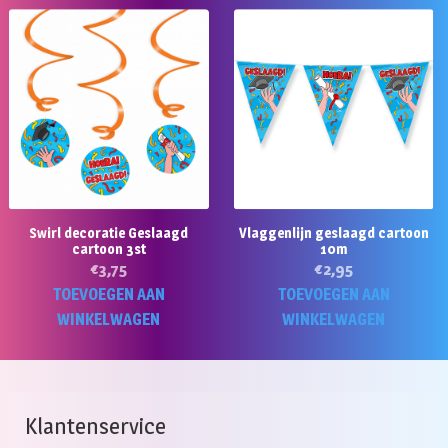
Swirl decoratie Geslaagd
Vlaggenlijn geslaagd cartoon
cartoon 3st
10m
€
3,75
€
2,95
TOEVOEGEN AAN
TOEVOEGEN AAN
WINKELWAGEN
WINKELWAGEN
Klantenservice