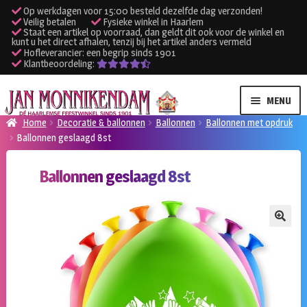
Op werkdagen voor 15:00 besteld dezelfde dag verzonden!
Veilig betalen
Fysieke winkel in Haarlem
Staat een artikel op voorraad, dan geldt dit ook voor de winkel en
kunt u het direct afhalen, tenzij bij het artikel anders vermeld
Hofleverancier: een begrip sinds 1901
Klantbeoordeling:
Ga
Ga
MENU
door
naar
Home
Decoratie & ballonnen
Ballonnen
Ballonnen met opdruk
naar
de
Ballonnen geslaagd 8st
SUBME
Verhuur kleding
navigatie
inhoud
UITVO
Ballonnen geslaagd 8st
SUBME
Verhuur apparatuur
UITVO
Onze winkel
🔍
Klantenservice
Inloggen