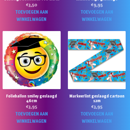
€
3,50
€
9,95
TOEVOEGEN AAN
TOEVOEGEN AAN
WINKELWAGEN
WINKELWAGEN
Folieballon smiley geslaagd
Markeerlint geslaagd cartoon
46cm
12m
€
3,95
€
3,95
TOEVOEGEN AAN
TOEVOEGEN AAN
WINKELWAGEN
WINKELWAGEN