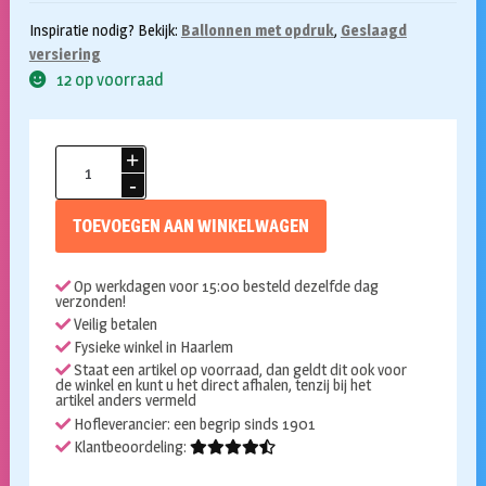
Inspiratie nodig? Bekijk:
Ballonnen met opdruk
,
Geslaagd
versiering
12 op voorraad
Ballonnen
geslaagd
8st
TOEVOEGEN AAN WINKELWAGEN
aantal
Op werkdagen voor 15:00 besteld dezelfde dag
verzonden!
Veilig betalen
Fysieke winkel in Haarlem
Staat een artikel op voorraad, dan geldt dit ook voor
de winkel en kunt u het direct afhalen, tenzij bij het
artikel anders vermeld
Hofleverancier: een begrip sinds 1901
Klantbeoordeling: