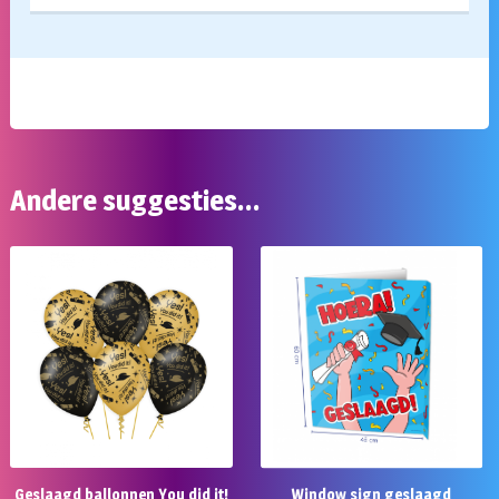
Andere suggesties…
Geslaagd ballonnen You did it!
Window sign geslaagd