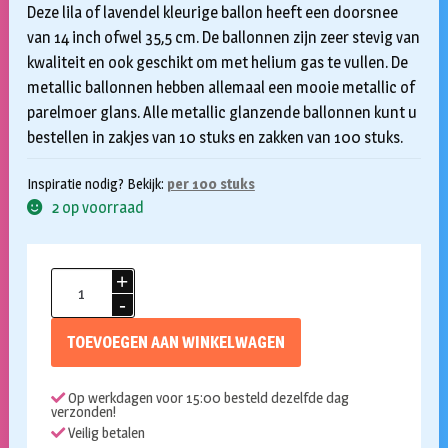
Deze lila of lavendel kleurige ballon heeft een doorsnee
van 14 inch ofwel 35,5 cm. De ballonnen zijn zeer stevig van
kwaliteit en ook geschikt om met helium gas te vullen. De
metallic ballonnen hebben allemaal een mooie metallic of
parelmoer glans. Alle metallic glanzende ballonnen kunt u
bestellen in zakjes van 10 stuks en zakken van 100 stuks.
Inspiratie nodig? Bekijk:
per 100 stuks
2 op voorraad
Ballonnen
lila
metallic
TOEVOEGEN AAN WINKELWAGEN
100
stuks
Op werkdagen voor 15:00 besteld dezelfde dag
aantal
verzonden!
Veilig betalen