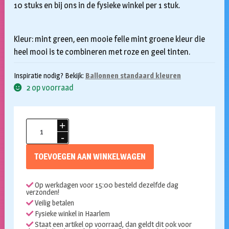
10 stuks en bij ons in de fysieke winkel per 1 stuk.
Kleur: mint green, een mooie felle mint groene kleur die
heel mooi is te combineren met roze en geel tinten.
Inspiratie nodig? Bekijk:
Ballonnen standaard kleuren
2 op voorraad
Ballonnen
mint
green
TOEVOEGEN AAN WINKELWAGEN
standaard
30cm
Op werkdagen voor 15:00 besteld dezelfde dag
100
verzonden!
stuks
Veilig betalen
aantal
Fysieke winkel in Haarlem
Staat een artikel op voorraad, dan geldt dit ook voor