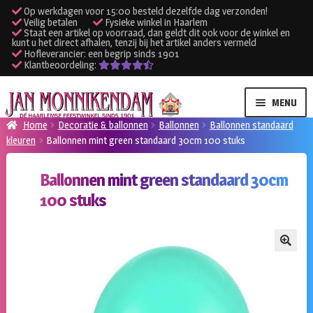
Op werkdagen voor 15:00 besteld dezelfde dag verzonden!
Veilig betalen
Fysieke winkel in Haarlem
Staat een artikel op voorraad, dan geldt dit ook voor de winkel en
kunt u het direct afhalen, tenzij bij het artikel anders vermeld
Hofleverancier: een begrip sinds 1901
Klantbeoordeling:
Ga
Ga
MENU
door
naar
Home
Decoratie & ballonnen
Ballonnen
Ballonnen standaard
naar
de
kleuren
Ballonnen mint green standaard 30cm 100 stuks
SUBME
Verhuur kleding
navigatie
inhoud
UITVO
Ballonnen mint green standaard 30cm
SUBME
Verhuur apparatuur
100 stuks
UITVO
Onze winkel
🔍
Klantenservice
Inloggen