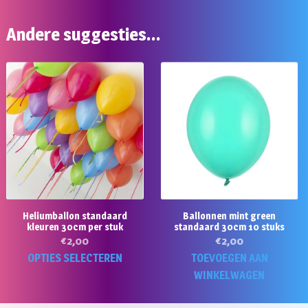
Andere suggesties…
Heliumballon standaard
Ballonnen mint green
kleuren 30cm per stuk
standaard 30cm 10 stuks
€
2,00
€
2,00
Dit
OPTIES SELECTEREN
TOEVOEGEN AAN
product
WINKELWAGEN
heeft