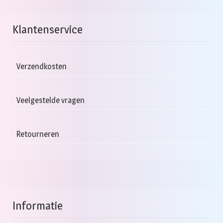
meerdere
variaties.
Deze
Klantenservice
optie
kan
gekozen
Verzendkosten
worden
op
Veelgestelde vragen
de
productpagina
Retourneren
Informatie